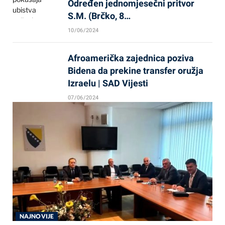
Određen jednomjesečni pritvor
S.M. (Brčko, 8…
10/06/2024
Afroamerička zajednica poziva
Bidena da prekine transfer oružja
Izraelu | SAD Vijesti
07/06/2024
NAJNOVIJE