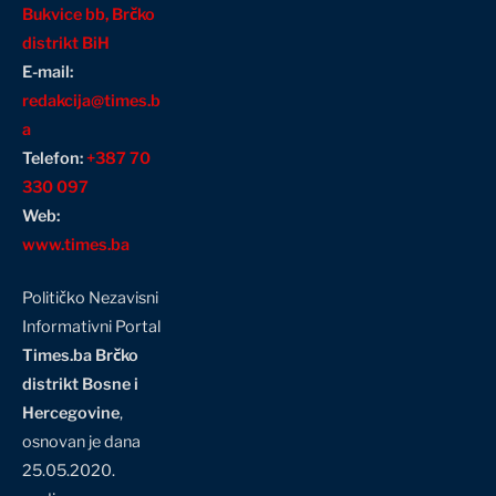
Bukvice bb, Brčko
distrikt BiH
E-mail:
redakcija@times.b
a
Telefon:
+387 70
330 097
Web:
www.times.ba
Političko Nezavisni
Informativni Portal
Times.ba Brčko
distrikt Bosne i
Hercegovine
,
osnovan je dana
25.05.2020.