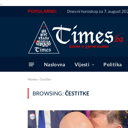
...
POPULARNO:
Dnevni horoskop za 7. august 20
Naslovna
Vijesti
Politika
Home
»
čestitke
BROWSING:
ČESTITKE