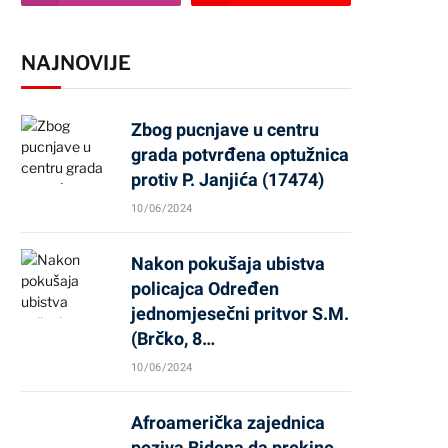
NAJNOVIJE
Zbog pucnjave u centru
grada potvrđena optužnica
protiv P. Janjića (17474)
10/06/2024
Nakon pokušaja ubistva
policajca Određen
jednomjesečni pritvor S.M.
(Brčko, 8…
10/06/2024
Afroamerička zajednica
poziva Bidena da prekine