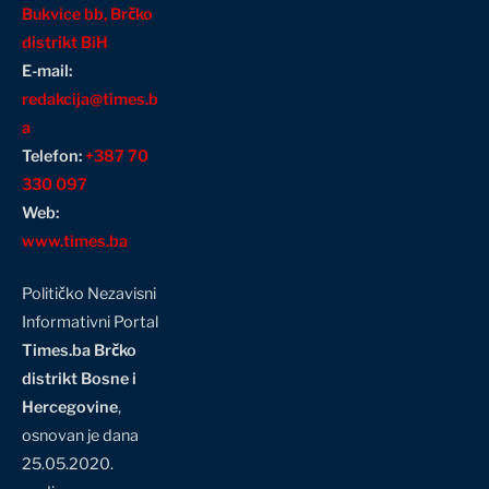
Bukvice bb, Brčko
distrikt BiH
E-mail:
redakcija@times.b
a
Telefon:
+387 70
330 097
Web:
www.times.ba
Političko Nezavisni
Informativni Portal
Times.ba Brčko
distrikt Bosne i
Hercegovine
,
osnovan je dana
25.05.2020.