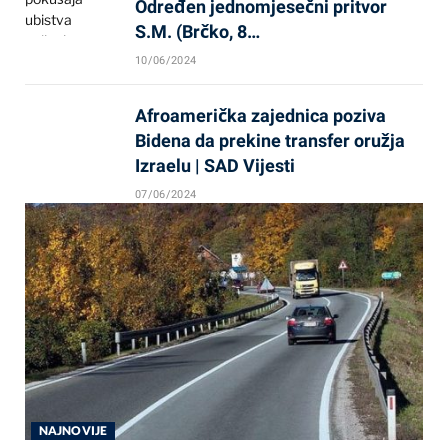
Određen jednomjesečni pritvor
S.M. (Brčko, 8…
10/06/2024
Afroamerička zajednica poziva
Bidena da prekine transfer oružja
Izraelu | SAD Vijesti
07/06/2024
NAJNOVIJE