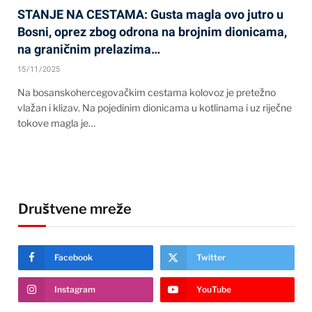
STANJE NA CESTAMA: Gusta magla ovo jutro u
Bosni, oprez zbog odrona na brojnim dionicama,
na graničnim prelazima…
15/11/2025
Na bosanskohercegovačkim cestama kolovoz je pretežno
vlažan i klizav. Na pojedinim dionicama u kotlinama i uz riječne
tokove magla je…
Društvene mreže
Facebook
Twitter
Instagram
YouTube