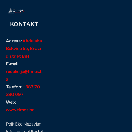
KONTAKT
Adresa:
Abdulaha
Bukvice bb, Brčko
distrikt BiH
E-mail:
redakcija@times.b
a
Telefon:
+387 70
330 097
Web:
www.times.ba
Političko Nezavisni
Informativni Portal