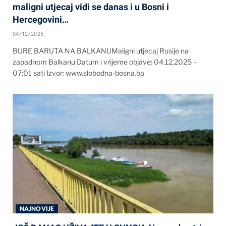
maligni utjecaj vidi se danas i u Bosni i
Hercegovini…
04/12/2025
BURE BARUTA NA BALKANUMaligni utjecaj Rusije na
zapadnom Balkanu Datum i vrijeme objave: 04.12.2025 –
07:01 sati Izvor: www.slobodna-bosna.ba
NAJNOVIJE