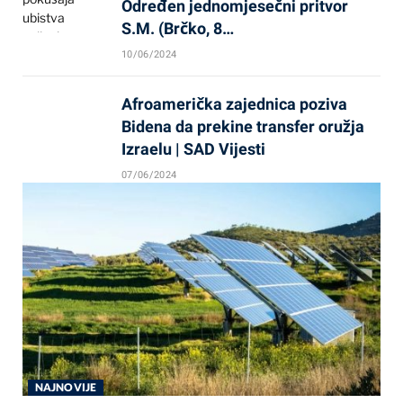
Određen jednomjesečni pritvor
S.M. (Brčko, 8…
10/06/2024
Afroamerička zajednica poziva
Bidena da prekine transfer oružja
Izraelu | SAD Vijesti
07/06/2024
NAJNOVIJE