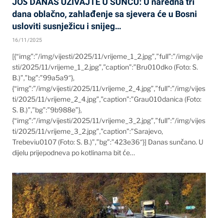
JOŠ DANAS UŽIVAJTE U SUNCU: U naredna tri
dana oblačno, zahlađenje sa sjevera će u Bosni
usloviti susnježicu i snijeg…
16/11/2025
[{“img”:”/img/vijesti/2025/11/vrijeme_1_2.jpg”,”full”:”/img/vije
sti/2025/11/vrijeme_1_2.jpg”,”caption”:”Bru010dko (Foto: S.
B.)”,”bg”:”99a5a9″},
{“img”:”/img/vijesti/2025/11/vrijeme_2_4.jpg”,”full”:”/img/vijes
ti/2025/11/vrijeme_2_4.jpg”,”caption”:”Grau010danica (Foto:
S. B.)”,”bg”:”9b988e”},
{“img”:”/img/vijesti/2025/11/vrijeme_3_2.jpg”,”full”:”/img/vijes
ti/2025/11/vrijeme_3_2.jpg”,”caption”:”Sarajevo,
Trebeviu0107 (Foto: S. B.)”,”bg”:”423e36″}] Danas sunčano. U
dijelu prijepodneva po kotlinama bit će…