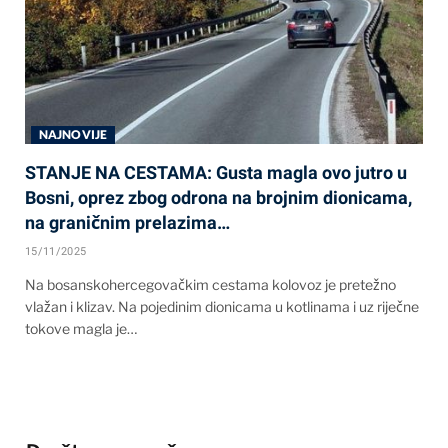
NAJNOVIJE
STANJE NA CESTAMA: Gusta magla ovo jutro u
Bosni, oprez zbog odrona na brojnim dionicama,
na graničnim prelazima…
15/11/2025
Na bosanskohercegovačkim cestama kolovoz je pretežno
vlažan i klizav. Na pojedinim dionicama u kotlinama i uz riječne
tokove magla je…