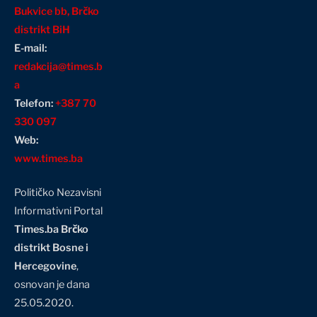
Bukvice bb, Brčko
distrikt BiH
E-mail:
redakcija@times.b
a
Telefon:
+387 70
330 097
Web:
www.times.ba
Političko Nezavisni
Informativni Portal
Times.ba Brčko
distrikt Bosne i
Hercegovine
,
osnovan je dana
25.05.2020.