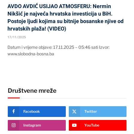
AVDO AVDIĆ USIJAO ATMOSFERU: Nermin
Nikšić je najveća hrvatska investicija u BiH.
Postoje ljudi kojima su bitnije bosanske njive od
hrvatskih plaža! (VIDEO)
17/11/2025
Datum i vrijeme objave: 17.11.2025 – 05:46 sati Izvor:
www.slobodna-bosna.ba
Društvene mreže
Facebook
Twitter
Instagram
YouTube