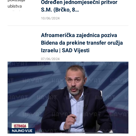
Određen jednomjesečni pritvor
S.M. (Brčko, 8…
10/06/2024
Afroamerička zajednica poziva
Bidena da prekine transfer oružja
Izraelu | SAD Vijesti
07/06/2024
NAJNOVIJE