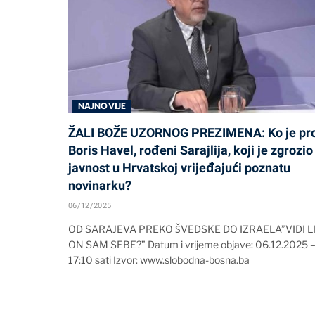
NAJNOVIJE
ŽALI BOŽE UZORNOG PREZIMENA: Ko je pro
Boris Havel, rođeni Sarajlija, koji je zgrozio
javnost u Hrvatskoj vrijeđajući poznatu
novinarku?
06/12/2025
OD SARAJEVA PREKO ŠVEDSKE DO IZRAELA”VIDI L
ON SAM SEBE?” Datum i vrijeme objave: 06.12.2025 
17:10 sati Izvor: www.slobodna-bosna.ba