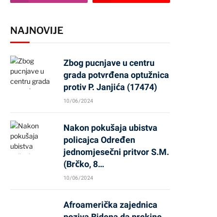
NAJNOVIJE
Zbog pucnjave u centru
grada potvrđena optužnica
protiv P. Janjića (17474)
10/06/2024
Nakon pokušaja ubistva
policajca Određen
jednomjesečni pritvor S.M.
(Brčko, 8…
10/06/2024
Afroamerička zajednica
poziva Bidena da prekine