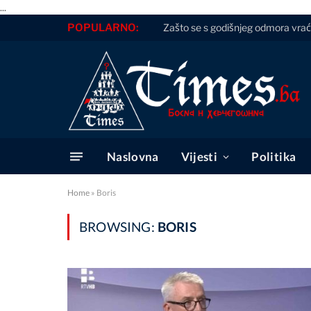
...
POPULARNO:
Zašto se s godišnjeg odmora vr
Naslovna
Vijesti
Politika
Home
»
Boris
BROWSING:
BORIS