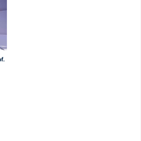
f.
I
–