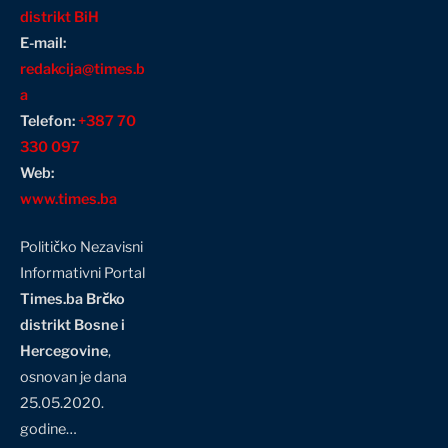
distrikt BiH
E-mail:
redakcija@times.b
a
Telefon:
+387 70
330 097
Web:
www.times.ba
Političko Nezavisni
Informativni Portal
Times.ba Brčko
distrikt Bosne i
Hercegovine
,
osnovan je dana
25.05.2020.
godine…