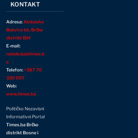
KONTAKT
Adresa:
Abdulaha
Bukvice bb, Brčko
distrikt BiH
E-mail:
redakcija@times.b
a
Telefon:
+387 70
330 097
Web:
www.times.ba
Političko Nezavisni
Informativni Portal
Times.ba Brčko
distrikt Bosne i