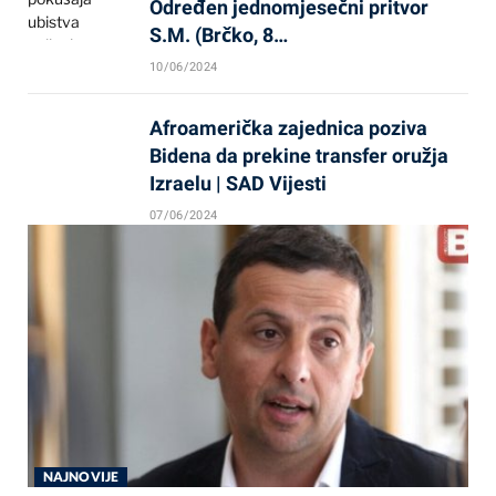
Određen jednomjesečni pritvor
S.M. (Brčko, 8…
10/06/2024
Afroamerička zajednica poziva
Bidena da prekine transfer oružja
Izraelu | SAD Vijesti
07/06/2024
NAJNOVIJE