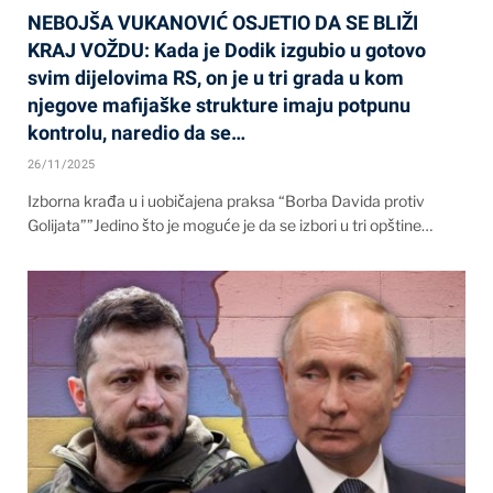
NEBOJŠA VUKANOVIĆ OSJETIO DA SE BLIŽI
KRAJ VOŽDU: Kada je Dodik izgubio u gotovo
svim dijelovima RS, on je u tri grada u kom
njegove mafijaške strukture imaju potpunu
kontrolu, naredio da se…
26/11/2025
Izborna krađa u i uobičajena praksa “Borba Davida protiv
Golijata””Jedino što je moguće je da se izbori u tri opštine…