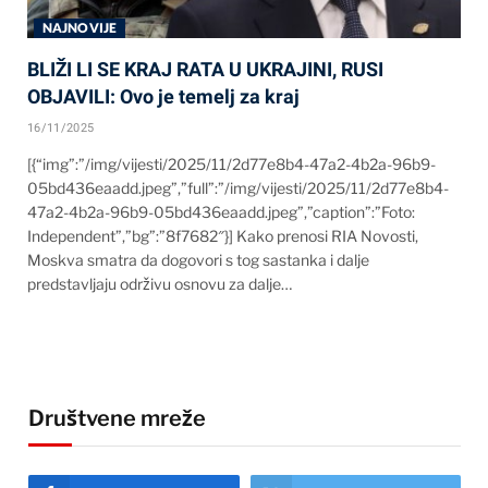
NAJNOVIJE
BLIŽI LI SE KRAJ RATA U UKRAJINI, RUSI
OBJAVILI: Ovo je temelj za kraj
16/11/2025
[{“img”:”/img/vijesti/2025/11/2d77e8b4-47a2-4b2a-96b9-
05bd436eaadd.jpeg”,”full”:”/img/vijesti/2025/11/2d77e8b4-
47a2-4b2a-96b9-05bd436eaadd.jpeg”,”caption”:”Foto:
Independent”,”bg”:”8f7682″}] Kako prenosi RIA Novosti,
Moskva smatra da dogovori s tog sastanka i dalje
predstavljaju održivu osnovu za dalje…
Društvene mreže