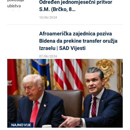
Određen jednomjesečni pritvor
S.M. (Brčko, 8…
10/06/2024
Afroamerička zajednica poziva
Bidena da prekine transfer oružja
Izraelu | SAD Vijesti
07/06/2024
NAJNOVIJE