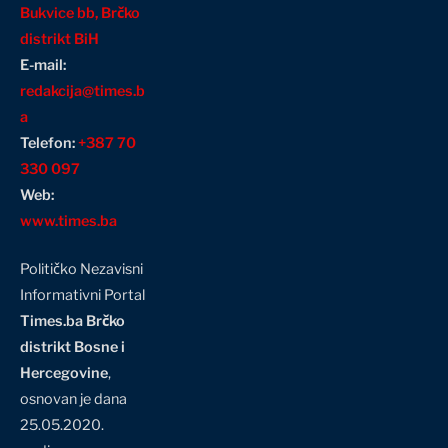
Bukvice bb, Brčko
distrikt BiH
E-mail:
redakcija@times.b
a
Telefon:
+387 70
330 097
Web:
www.times.ba
Političko Nezavisni
Informativni Portal
Times.ba Brčko
distrikt Bosne i
Hercegovine
,
osnovan je dana
25.05.2020.