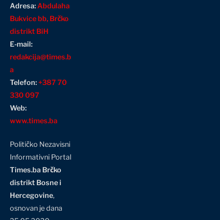
Adresa:
Abdulaha
Bukvice bb, Brčko
distrikt BiH
E-mail:
redakcija@times.b
a
Telefon:
+387 70
330 097
Web:
www.times.ba
Političko Nezavisni
Informativni Portal
Times.ba Brčko
distrikt Bosne i
Hercegovine
,
osnovan je dana