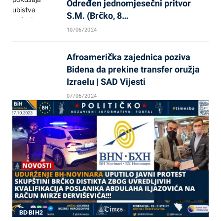
Određen jednomjesečni pritvor
S.M. (Brčko, 8…
10/06/2024
Afroamerička zajednica poziva
Bidena da prekine transfer oružja
Izraelu | SAD Vijesti
07/06/2024
BD BIH2