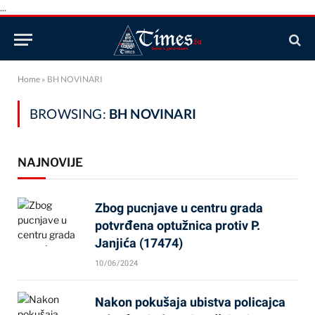
...
Home
»
BH NOVINARI
BROWSING:
BH NOVINARI
NAJNOVIJE
Zbog pucnjave u centru grada
potvrđena optužnica protiv P.
Janjića (17474)
10/06/2024
Nakon pokušaja ubistva policajca