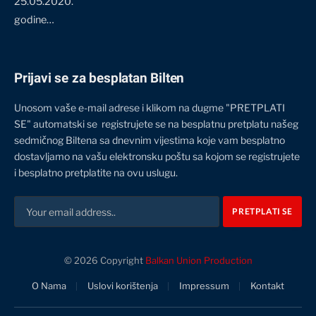
25.05.2020.
godine…
Prijavi se za besplatan Bilten
Unosom vaše e-mail adrese i klikom na dugme "PRETPLATI
SE" automatski se registrujete se na besplatnu pretplatu našeg
sedmičnog Biltena sa dnevnim vijestima koje vam besplatno
dostavljamo na vašu elektronsku poštu sa kojom se registrujete
i besplatno pretplatite na ovu uslugu.
© 2026 Copyright
Balkan Union Production
O Nama
Uslovi korištenja
Impressum
Kontakt