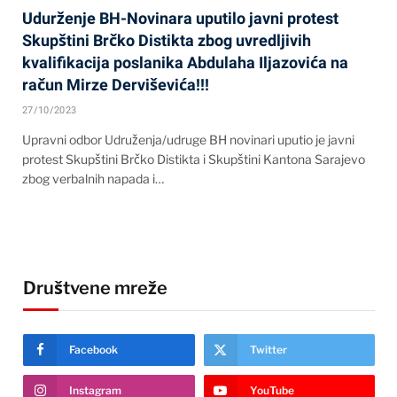
Udurženje BH-Novinara uputilo javni protest
Skupštini Brčko Distikta zbog uvredljivih
kvalifikacija poslanika Abdulaha Iljazovića na
račun Mirze Derviševića!!!
27/10/2023
Upravni odbor Udruženja/udruge BH novinari uputio je javni
protest Skupštini Brčko Distikta i Skupštini Kantona Sarajevo
zbog verbalnih napada i…
Društvene mreže
Facebook
Twitter
Instagram
YouTube