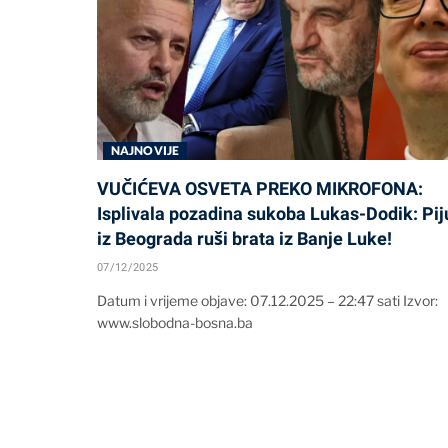
NAJNOVIJE
VUČIĆEVA OSVETA PREKO MIKROFONA:
Isplivala pozadina sukoba Lukas-Dodik: Pij
iz Beograda ruši brata iz Banje Luke!
07/12/2025
Datum i vrijeme objave: 07.12.2025 – 22:47 sati Izvor:
www.slobodna-bosna.ba