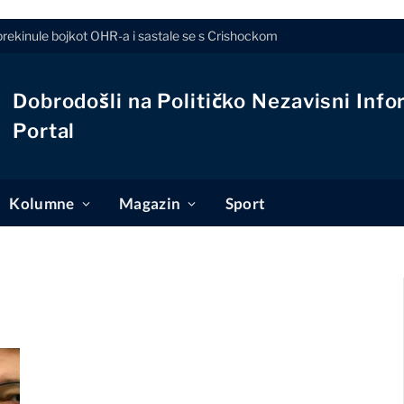
prekinule bojkot OHR-a i sastale se s Crishockom
Dobrodošli na Političko Nezavisni Info
Portal
Kolumne
Magazin
Sport