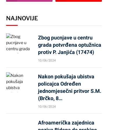
NAJNOVIJE
Zbog pucnjave u centru
grada potvrđena optužnica
protiv P. Janjića (17474)
10/06/2024
Nakon pokušaja ubistva
policajca Određen
jednomjesečni pritvor S.M.
(Brčko, 8…
10/06/2024
Afroamerička zajednica
poziva Bidena da prekine