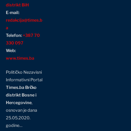
distrikt BiH
E-mail:
redakcija@times.b
a
Telefon:
+387 70
330 097
Web:
www.times.ba
Političko Nezavisni
Informativni Portal
Times.ba Brčko
distrikt Bosne i
Hercegovine
,
osnovan je dana
25.05.2020.
godine…