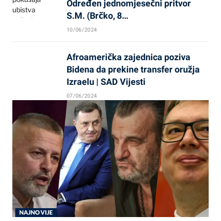
Određen jednomjesečni pritvor
S.M. (Brčko, 8…
10/06/2024
Afroamerička zajednica poziva
Bidena da prekine transfer oružja
Izraelu | SAD Vijesti
07/06/2024
NAJNOVIJE