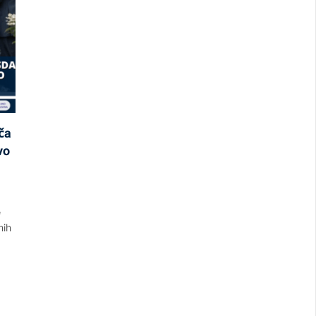
ča
vo
e
nih