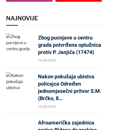
NAJNOVIJE
Zbog pucnjave u centru
grada potvrđena optužnica
protiv P. Janjića (17474)
10/06/2024
Nakon pokušaja ubistva
policajca Određen
jednomjesečni pritvor S.M.
(Brčko, 8…
10/06/2024
Afroamerička zajednica
poziva Bidena da prekine