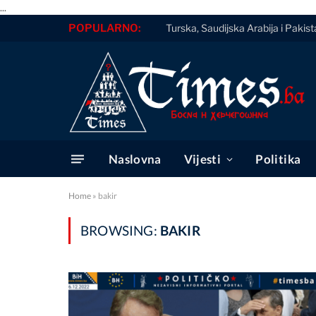
...
POPULARNO:
Turska, Saudijska Arabija i Paki
Naslovna
Vijesti
Politika
Home
»
bakir
BROWSING:
BAKIR