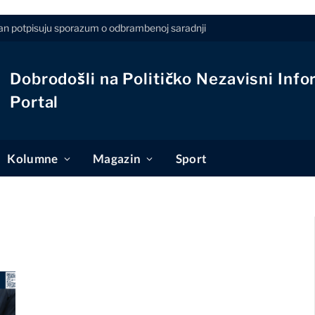
stan potpisuju sporazum o odbrambenoj saradnji
Dobrodošli na Političko Nezavisni Info
Portal
Kolumne
Magazin
Sport