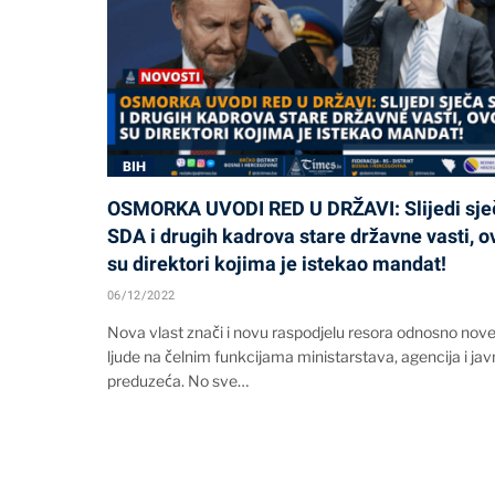
BIH
OSMORKA UVODI RED U DRŽAVI: Slijedi sje
SDA i drugih kadrova stare državne vasti, o
su direktori kojima je istekao mandat!
06/12/2022
Nova vlast znači i novu raspodjelu resora odnosno nov
ljude na čelnim funkcijama ministarstava, agencija i jav
preduzeća. No sve…