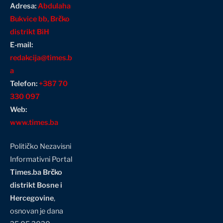
Adresa:
Abdulaha
Bukvice bb, Brčko
distrikt BiH
E-mail:
redakcija@times.b
a
Telefon:
+387 70
330 097
Web:
www.times.ba
Političko Nezavisni
Informativni Portal
Times.ba Brčko
distrikt Bosne i
Hercegovine
,
osnovan je dana