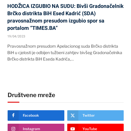
HODŽICA IZGUBIO NA SUDU: Bivši Gradonačelnik
Brčko distrikta BiH Esed Kadrić (SDA)
pravosnažnom presudom izgubio spor sa
portalom “TIMES.BA”
19/04/2023
Pravosnažnom presudom Apelacionog suda Brčko distrikta
BiH u cjelosti je odbijen tužbeni zahtjev bivšeg Gradonačelnika
Brčko distrikta BiH Eseda Kadrića,…
Društvene mreže
Facebook
Twitter
Instagram
YouTube