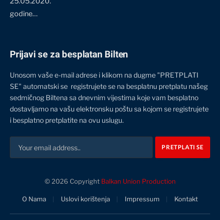
25.05.2020.
godine…
Prijavi se za besplatan Bilten
Unosom vaše e-mail adrese i klikom na dugme "PRETPLATI
SE" automatski se registrujete se na besplatnu pretplatu našeg
sedmičnog Biltena sa dnevnim vijestima koje vam besplatno
dostavljamo na vašu elektronsku poštu sa kojom se registrujete
i besplatno pretplatite na ovu uslugu.
© 2026 Copyright
Balkan Union Production
O Nama
Uslovi korištenja
Impressum
Kontakt