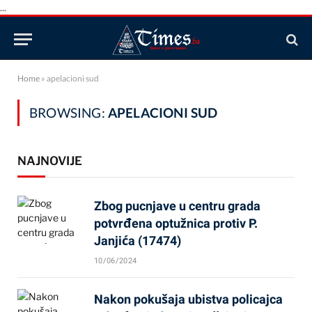
...
Home
»
apelacioni sud
BROWSING:
APELACIONI SUD
NAJNOVIJE
Zbog pucnjave u centru grada
potvrđena optužnica protiv P.
Janjića (17474)
10/06/2024
Nakon pokušaja ubistva policajca