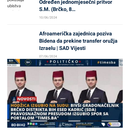
Određen jednomjesečni pritvor
S.M. (Brčko, 8…
10/06/2024
Afroamerička zajednica poziva
Bidena da prekine transfer oružja
Izraelu | SAD Vijesti
07/06/2024
BD BIH2