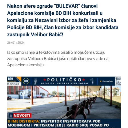
Nakon afere zgrade “BULEVAR” članovi
Apelacione komisije BD BIH konkurisali u
komisiju za Nezavisni izbor za šefa i zamjenika
Policije BD BIH, član komisije za izbor kandidata
zastupnik Velibor Babić!
26/01/2024
Iako smo ranije u tekstovima pisali o mogućem uticaju
zastupnika Velibora Babića i joše nekih članova vlade na
Apelacionu komisiju…