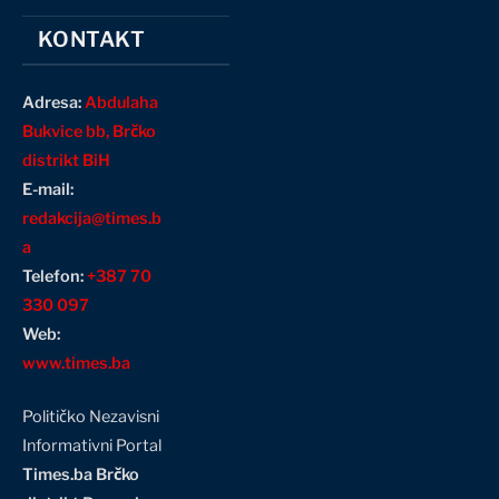
KONTAKT
Adresa:
Abdulaha
Bukvice bb, Brčko
distrikt BiH
E-mail:
redakcija@times.b
a
Telefon:
+387 70
330 097
Web:
www.times.ba
Političko Nezavisni
Informativni Portal
Times.ba Brčko