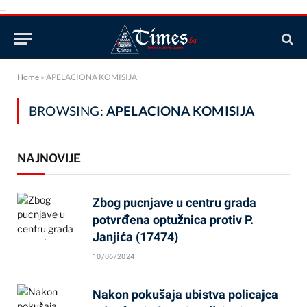
...
Home
»
APELACIONA KOMISIJA
BROWSING:
APELACIONA KOMISIJA
NAJNOVIJE
Zbog pucnjave u centru grada
potvrđena optužnica protiv P.
Janjića (17474)
10/06/2024
Nakon pokušaja ubistva policajca