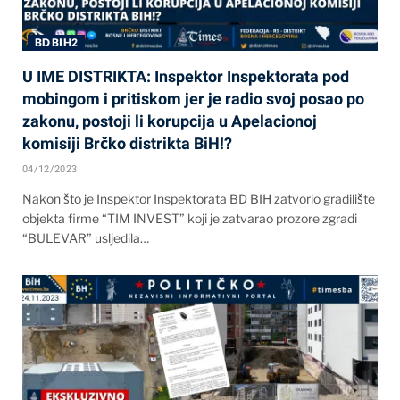
BD BIH2
U IME DISTRIKTA: Inspektor Inspektorata pod
mobingom i pritiskom jer je radio svoj posao po
zakonu, postoji li korupcija u Apelacionoj
komisiji Brčko distrikta BiH!?
04/12/2023
Nakon što je Inspektor Inspektorata BD BIH zatvorio gradilište
objekta firme “TIM INVEST” koji je zatvarao prozore zgradi
“BULEVAR” usljedila…