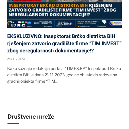
BD BIH2
EKSKLUZIVNO: Insepktorat Brčko distrikta BiH
rješenjem zatvorio gradilište firme “TIM INVEST”
zbog neregularnosti dokumentacije!?
24/11/2023
Kako saznaje redakcija portala “TIMES.BA” Inspektorat Brčko
distrikta BiH je dana 21.11.2023. godine obustavio radove na
gradnji objekta firme “TIM…
Društvene mreže