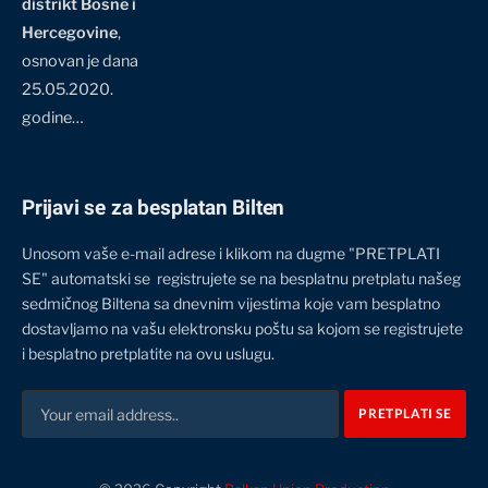
distrikt Bosne i
Hercegovine
,
osnovan je dana
25.05.2020.
godine…
Prijavi se za besplatan Bilten
Unosom vaše e-mail adrese i klikom na dugme "PRETPLATI
SE" automatski se registrujete se na besplatnu pretplatu našeg
sedmičnog Biltena sa dnevnim vijestima koje vam besplatno
dostavljamo na vašu elektronsku poštu sa kojom se registrujete
i besplatno pretplatite na ovu uslugu.