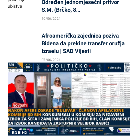
Određen jednomjesečni pritvor
S.M. (Brčko, 8…
10/06/2024
Afroamerička zajednica poziva
Bidena da prekine transfer oružja
Izraelu | SAD Vijesti
07/06/2024
BD BIH2