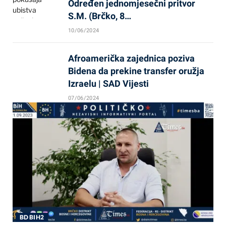
Određen jednomjesečni pritvor
S.M. (Brčko, 8…
10/06/2024
Afroamerička zajednica poziva
Bidena da prekine transfer oružja
Izraelu | SAD Vijesti
07/06/2024
BD BIH2