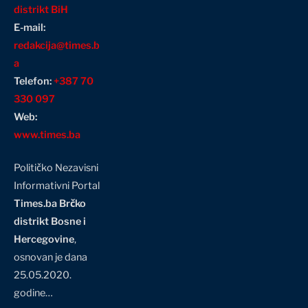
distrikt BiH
E-mail:
redakcija@times.b
a
Telefon:
+387 70
330 097
Web:
www.times.ba
Političko Nezavisni
Informativni Portal
Times.ba Brčko
distrikt Bosne i
Hercegovine
,
osnovan je dana
25.05.2020.
godine…