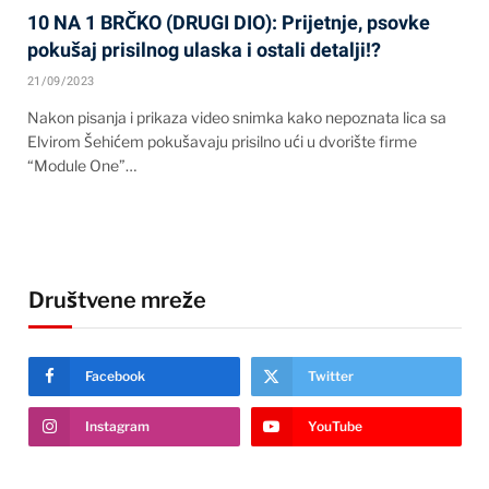
10 NA 1 BRČKO (DRUGI DIO): Prijetnje, psovke
pokušaj prisilnog ulaska i ostali detalji!?
21/09/2023
Nakon pisanja i prikaza video snimka kako nepoznata lica sa
Elvirom Šehićem pokušavaju prisilno ući u dvorište firme
“Module One”…
Društvene mreže
Facebook
Twitter
Instagram
YouTube