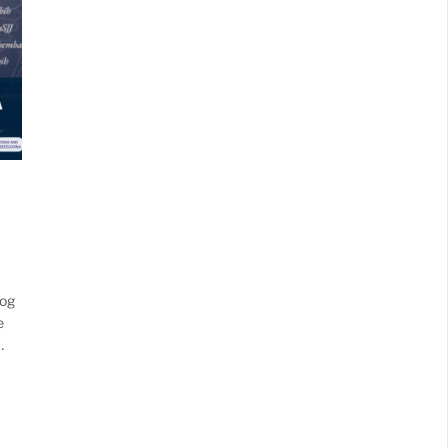
kog
e
…