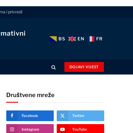
a i privredi
rmativni
BS
EN
FR
DOJAVI VIJEST
Društvene mreže
Facebook
Twitter
Instagram
YouTube