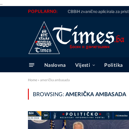
...
POPULARNO:
CBBiH zvanično aplicirala za pris
Naslovna
Vijesti
Politika
Home
»
američka ambasada
BROWSING:
AMERIČKA AMBASADA