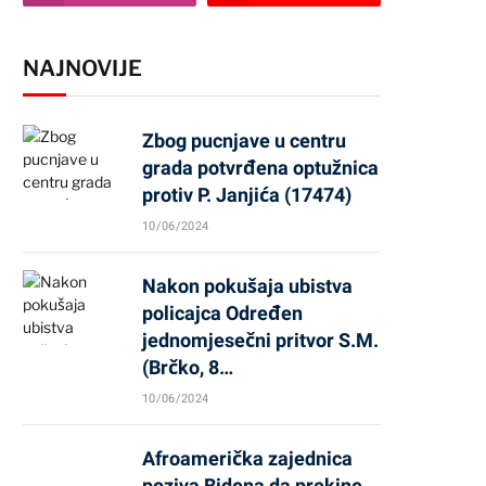
NAJNOVIJE
Zbog pucnjave u centru
grada potvrđena optužnica
protiv P. Janjića (17474)
10/06/2024
Nakon pokušaja ubistva
policajca Određen
jednomjesečni pritvor S.M.
(Brčko, 8…
10/06/2024
Afroamerička zajednica
poziva Bidena da prekine