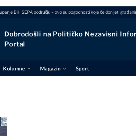
tupanje BiH SEPA području – ovo su pogodnosti koje će donijeti građanim
Dobrodošli na Političko Nezavisni Info
Portal
Kolumne
Magazin
Sport