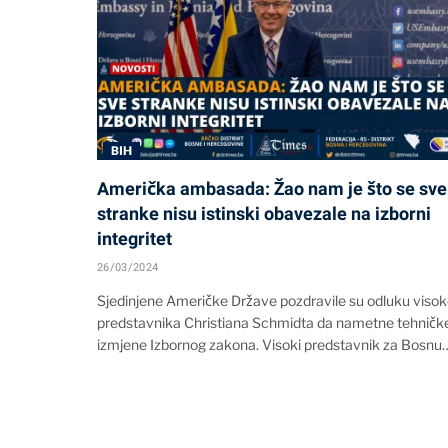
BIH
Američka ambasada: Žao nam je što se sve
stranke nisu istinski obavezale na izborni
integritet
26/03/2024
Sjedinjene Američke Države pozdravile su odluku viso
predstavnika Christiana Schmidta da nametne tehničk
izmjene Izbornog zakona. Visoki predstavnik za Bosnu