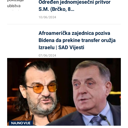
Određen jednomjesečni pritvor
S.M. (Brčko, 8…
10/06/2024
Afroamerička zajednica poziva
Bidena da prekine transfer oružja
Izraelu | SAD Vijesti
07/06/2024
NAJNOVIJE