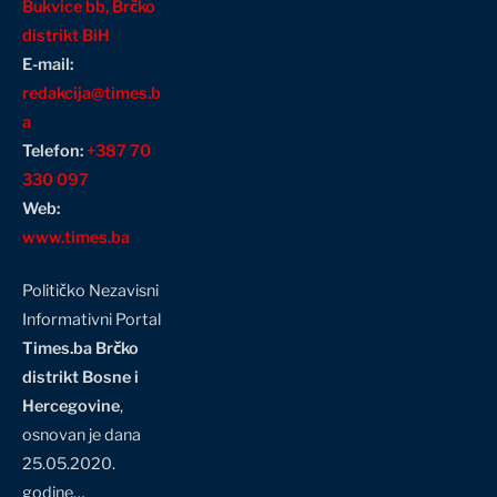
Bukvice bb, Brčko
distrikt BiH
E-mail:
redakcija@times.b
a
Telefon:
+387 70
330 097
Web:
www.times.ba
Političko Nezavisni
Informativni Portal
Times.ba Brčko
distrikt Bosne i
Hercegovine
,
osnovan je dana
25.05.2020.
godine…