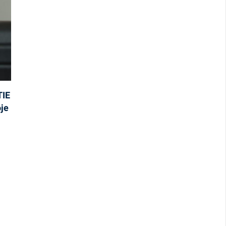
IE
je