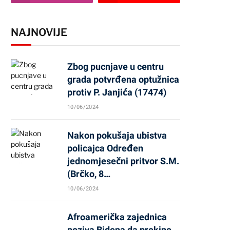
NAJNOVIJE
Zbog pucnjave u centru
grada potvrđena optužnica
protiv P. Janjića (17474)
10/06/2024
Nakon pokušaja ubistva
policajca Određen
jednomjesečni pritvor S.M.
(Brčko, 8…
10/06/2024
Afroamerička zajednica
poziva Bidena da prekine