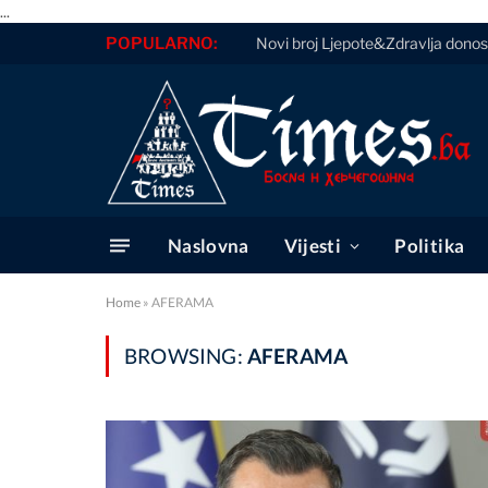
...
POPULARNO:
Novi broj Ljepote&Zdravlja donos
Naslovna
Vijesti
Politika
Home
»
AFERAMA
BROWSING:
AFERAMA