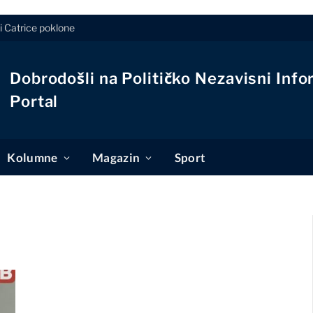
i Catrice poklone
Dobrodošli na Političko Nezavisni Info
Portal
Kolumne
Magazin
Sport