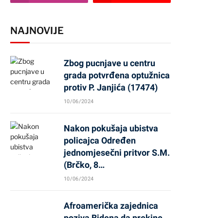
NAJNOVIJE
Zbog pucnjave u centru
grada potvrđena optužnica
protiv P. Janjića (17474)
10/06/2024
Nakon pokušaja ubistva
policajca Određen
jednomjesečni pritvor S.M.
(Brčko, 8…
10/06/2024
Afroamerička zajednica
poziva Bidena da prekine