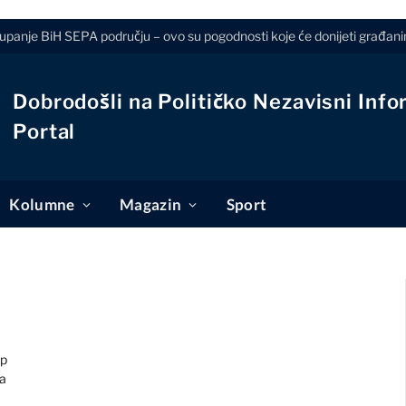
tupanje BiH SEPA području – ovo su pogodnosti koje će donijeti građanim
Dobrodošli na Političko Nezavisni Info
Portal
Kolumne
Magazin
Sport