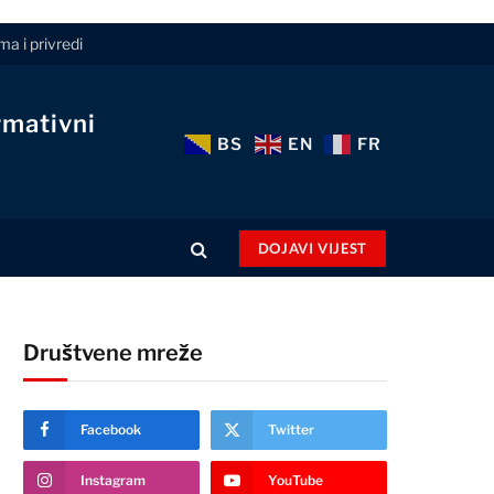
a i privredi
rmativni
BS
EN
FR
DOJAVI VIJEST
Društvene mreže
Facebook
Twitter
Instagram
YouTube