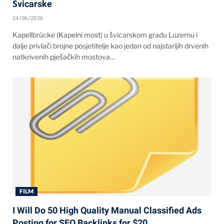
Švicarske
24/06/2026
Kapellbrücke (Kapelni most) u švicarskom gradu Luzernu i
dalje privlači brojne posjetitelje kao jedan od najstarijih drvenih
natkrivenih pješačkih mostova…
FILM
I Will Do 50 High Quality Manual Classified Ads
Posting for SEO Backlinks for $20