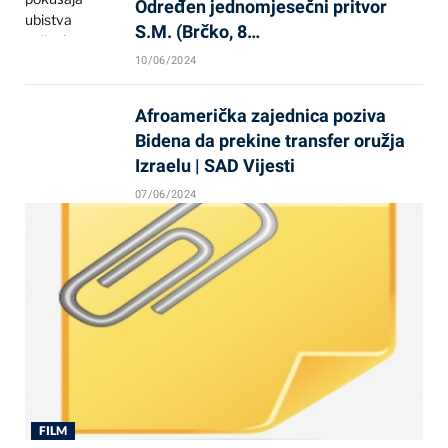
Određen jednomjesečni pritvor
S.M. (Brčko, 8…
10/06/2024
Afroamerička zajednica poziva
Bidena da prekine transfer oružja
Izraelu | SAD Vijesti
07/06/2024
FILM