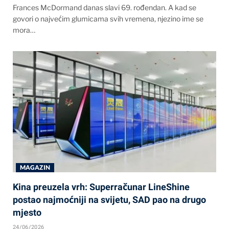
Frances McDormand danas slavi 69. rođendan. A kad se
govori o najvećim glumicama svih vremena, njezino ime se
mora…
MAGAZIN
Kina preuzela vrh: Superračunar LineShine
postao najmoćniji na svijetu, SAD pao na drugo
mjesto
24/06/2026