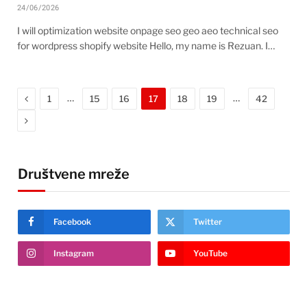
24/06/2026
I will optimization website onpage seo geo aeo technical seo
for wordpress shopify website Hello, my name is Rezuan. I…
Previous
…
…
1
15
16
17
18
19
42
Next
Društvene mreže
Facebook
Twitter
Instagram
YouTube