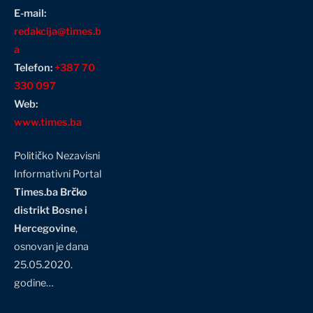
E-mail:
redakcija@times.b
a
Telefon:
+387 70
330 097
Web:
www.times.ba
Političko Nezavisni
Informativni Portal
Times.ba Brčko
distrikt Bosne i
Hercegovine
,
osnovan je dana
25.05.2020.
godine…