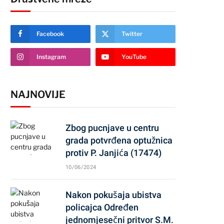
Facebook
Twitter
Instagram
YouTube
NAJNOVIJE
Zbog pucnjave u centru
grada potvrđena optužnica
protiv P. Janjića (17474)
10/06/2024
Nakon pokušaja ubistva
policajca Određen
jednomjesečni pritvor S.M.