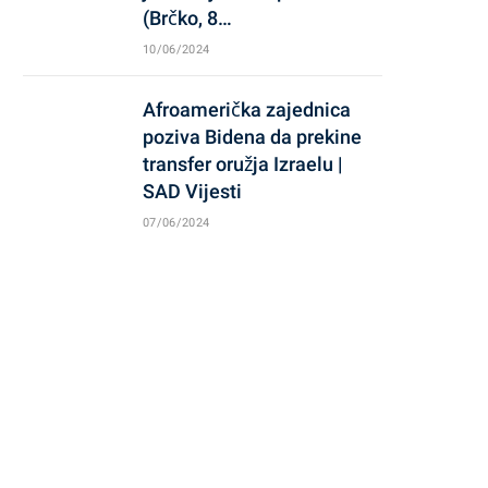
(Brčko, 8…
10/06/2024
Afroamerička zajednica
poziva Bidena da prekine
transfer oružja Izraelu |
SAD Vijesti
07/06/2024