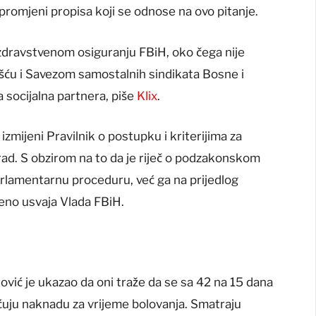
a promjeni propisa koji se odnose na ovo pitanje.
 zdravstvenom osiguranju FBiH, oko čega nije
šću i Savezom samostalnih sindikata Bosne i
 socijalna partnera, piše
Klix
.
zmijeni Pravilnik o postupku i kriterijima za
rad. S obzirom na to da je riječ o podzakonskom
arlamentarnu proceduru, već ga na prijedlog
eno usvaja Vlada FBiH.
ović je ukazao da oni traže da se sa 42 na 15 dana
aćuju naknadu za vrijeme bolovanja. Smatraju