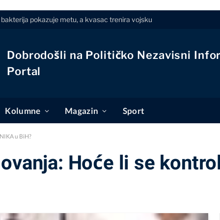
 bakterija pokazuje metu, a kvasac trenira vojsku
Dobrodošli na Političko Nezavisni Info
Portal
Kolumne
Magazin
Sport
EČNIKA u BiH?
vanja: Hoće li se kontrol