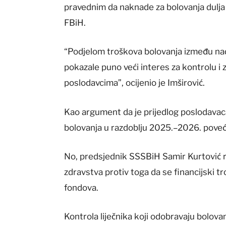
pravednim da naknade za bolovanja dulja 
FBiH.
“Podjelom troškova bolovanja između nadle
pokazale puno veći interes za kontrolu i 
poslodavcima”, ocijenio je Imširović.
Kao argument da je prijedlog poslodavaca
bolovanja u razdoblju 2025.–2026. poveć
No, predsjednik SSSBiH Samir Kurtović re
zdravstva protiv toga da se financijski tr
fondova.
Kontrola liječnika koji odobravaju bolova