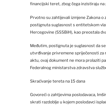
financijski teret, zbog čega inzistiraju n
Prvotno su zahtijevali izmjene Zakona o
postignuta suglasnost s entitetskom vla
Hercegovine (SSSBiH), kao preostala dva
Međutim, postignuta je suglasnost da se i
utvrđivanje privremene spriječenosti za 
aktu, ovaj dokument ne mora prolaziti p
Federalnog ministarstva zdravstva služb
Skraćivanje tereta na 15 dana
Govoreći o zahtjevima poslodavaca, Imšir
skrati razdoblje u kojem poslodavci ispl