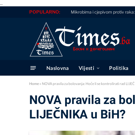
...
POPULARNO:
Mikrobima i cjepivom protiv raka:
Naslovna
Vijesti
Politika
Home
»
NOVA pravila za bolovanja: Hoće li se kontrolirati rad LIJ
NOVA pravila za bolo
LIJEČNIKA u BiH?