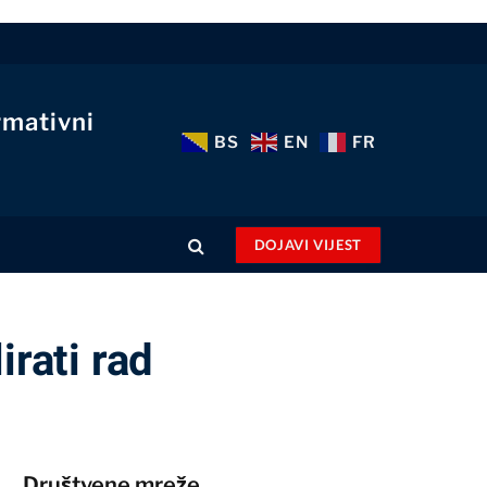
rmativni
BS
EN
FR
DOJAVI VIJEST
irati rad
Društvene mreže