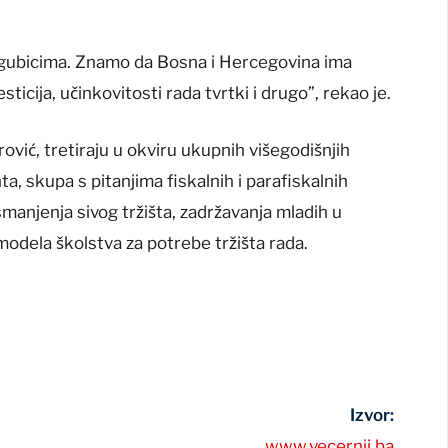
 gubicima. Znamo da Bosna i Hercegovina ima
icija, učinkovitosti rada tvrtki i drugo”, rekao je.
irović, tretiraju u okviru ukupnih višegodišnjih
, skupa s pitanjima fiskalnih i parafiskalnih
manjenja sivog tržišta, zadržavanja mladih u
a modela školstva za potrebe tržišta rada.
Izvor:
www.vecernji.ba