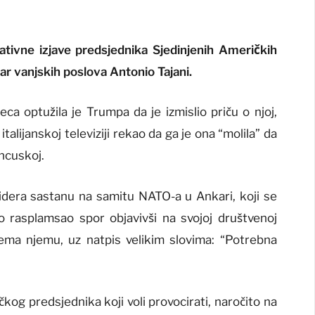
kativne izjave predsjednika Sjedinjenih Američkih
ar vanjskih poslova Antonio Tajani.
ca optužila je Trumpa da je izmislio priču o njoj,
talijanskoj televiziji rekao da ga je ona “molila” da
ncuskoj.
 lidera sastanu na samitu NATO-a u Ankari, koji se
 rasplamsao spor objavivši na svojoj društvenoj
ema njemu, uz natpis velikim slovima: “Potrebna
og predsjednika koji voli provocirati, naročito na