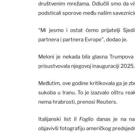
društvenim mrežama. Odlučili smo da v
podsticali sporove među našim saveznicim
“Mi jesmo i ostat ćemo prijatelji Sje
partnera i partnera Evrope”, dodao je.
Meloni je nekada bila glasna Trumpova pr
prisustvovala njegovoj inauguraciji 2025.
Međutim, ove godine kritikovala ga je 
sukoba u Iranu. To je izazvalo oštru rea
nema hrabrosti, prenosi Reuters.
Italijanski list
Il Foglio
danas je na nas
objavivši fotografiju američkog predsje