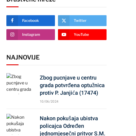
Facebook
Twitter
Instagram
YouTube
NAJNOVIJE
Zbog pucnjave u centru
grada potvrđena optužnica
protiv P. Janjića (17474)
10/06/2024
Nakon pokušaja ubistva
policajca Određen
jednomjesečni pritvor S.M.