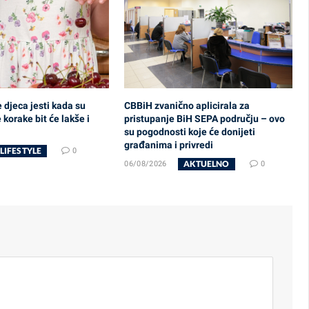
e djeca jesti kada su
CBBiH zvanično aplicirala za
korake bit će lakše i
pristupanje BiH SEPA području – ovo
su pogodnosti koje će donijeti
građanima i privredi
LIFESTYLE
0
AKTUELNO
06/08/2026
0