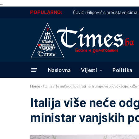
...
POPULARNO:
Čović i Filipović s predstavnicim
Naslovna
Vijesti
Politika
Home
»
Italija više neće odgovarati na Trumpove provokacije, kaže 
Italija više neće o
ministar vanjskih p