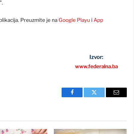
”.
plikacija. Preuzmite je na
Google Playu
i
App
Izvor:
www.federalna.ba
Facebook
Twitter
Email