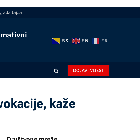
 grada Jajca
rmativni
BS
EN
FR
DOJAVI VIJEST
vokacije, kaže
Društvene mreže