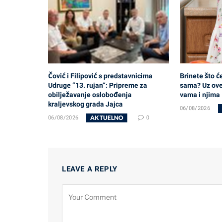
Čović i Filipović s predstavnicima
Brinete što ć
Udruge “13. rujan“: Pripreme za
sama? Uz ove 
obilježavanje oslobođenja
vama i njima
kraljevskog grada Jajca
06/08/2026
AKTUELNO
06/08/2026
0
LEAVE A REPLY