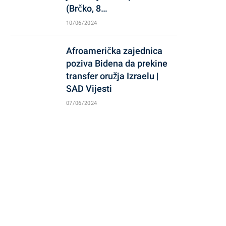
(Brčko, 8…
10/06/2024
Afroamerička zajednica
poziva Bidena da prekine
transfer oružja Izraelu |
SAD Vijesti
07/06/2024