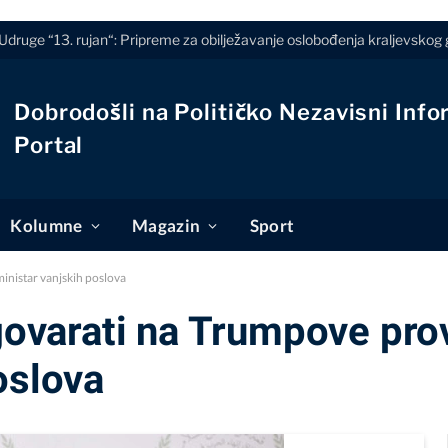
a Udruge “13. rujan“: Pripreme za obilježavanje oslobođenja kraljevskog
Dobrodošli na Političko Nezavisni Info
Portal
Kolumne
Magazin
Sport
ministar vanjskih poslova
dgovarati na Trumpove pro
oslova