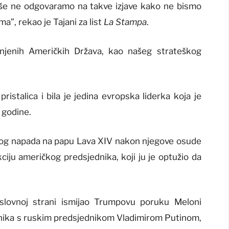
iše ne odgovaramo na takve izjave kako ne bismo
a”, rekao je Tajani za list
La Stampa
.
dinjenih Američkih Država, kao našeg strateškog
istalica i bila je jedina evropska liderka koja je
 godine.
zbog napada na papu Lava XIV nakon njegove osude
kciju američkog predsjednika, koji ju je optužio da
lovnoj strani ismijao Trumpovu poruku Meloni
dnika s ruskim predsjednikom Vladimirom Putinom,