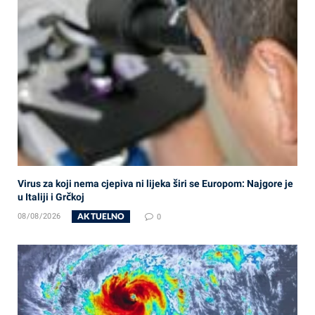
Virus za koji nema cjepiva ni lijeka širi se Europom: Najgore je
u Italiji i Grčkoj
AKTUELNO
08/08/2026
0