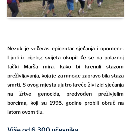
Nezuk je večeras epicentar sjećanja i opomene.
Ljudi iz cijelog svijeta okupit će se na polaznoj
tački Marša mira, kako bi krenuli stazom
preživljavanja, koja je za mnoge zapravo bila staza
smrti. S ovog mjesta ujutro kreće živi zid sjećanja
na žrtve genocida, predvođen preživjelim
borcima, koji su 1995. godine probili obruč na
istom ovom tlu.
Više od 6.300 učesnika