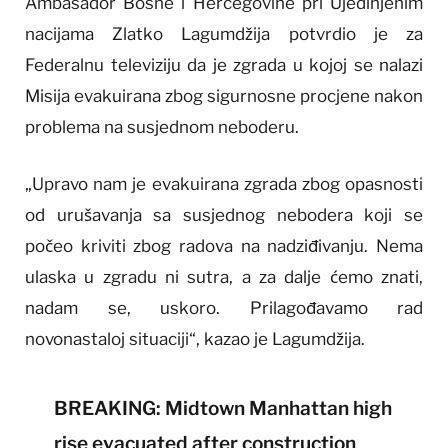
Ambasador Bosne i Hercegovine pri Ujedinjenim
nacijama Zlatko Lagumdžija potvrdio je za
Federalnu televiziju da je zgrada u kojoj se nalazi
Misija evakuirana zbog sigurnosne procjene nakon
problema na susjednom neboderu.
„Upravo nam je evakuirana zgrada zbog opasnosti
od urušavanja sa susjednog nebodera koji se
počeo kriviti zbog radova na nadziđivanju. Nema
ulaska u zgradu ni sutra, a za dalje ćemo znati,
nadam se, uskoro. Prilagođavamo rad
novonastaloj situaciji“, kazao je Lagumdžija.
BREAKING: Midtown Manhattan high
rise evacuated after construction