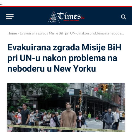
...
Home
»
Evakuirana zgrada Misije BiH pri UN-u nakon problema na neboderu u New Yorku
Evakuirana zgrada Misije BiH
pri UN-u nakon problema na
neboderu u New Yorku