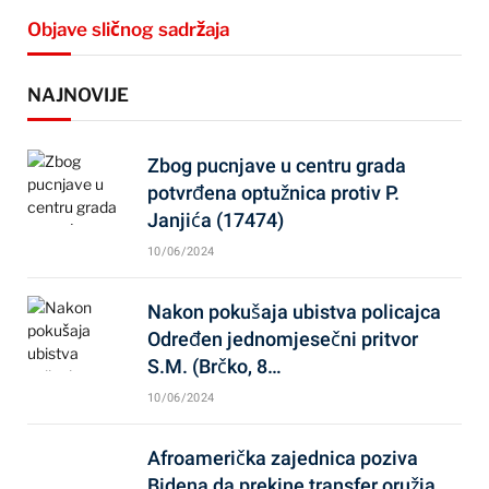
Objave sličnog sadržaja
NAJNOVIJE
Zbog pucnjave u centru grada
potvrđena optužnica protiv P.
Janjića (17474)
10/06/2024
Nakon pokušaja ubistva policajca
Određen jednomjesečni pritvor
S.M. (Brčko, 8…
10/06/2024
Afroamerička zajednica poziva
Bidena da prekine transfer oružja