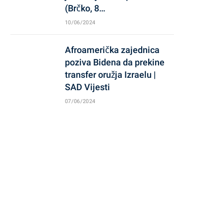
(Brčko, 8…
10/06/2024
Afroamerička zajednica
poziva Bidena da prekine
transfer oružja Izraelu |
SAD Vijesti
07/06/2024