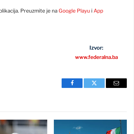
plikacija. Preuzmite je na
Google Playu
i
App
Izvor:
www.federalna.ba
Facebook
Twitter
Email