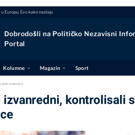
u Europu: Evo kako nastaju
Dobrodošli na Političko Nezavisni Info
Portal
Kolumne
Magazin
Sport
 cijele utakmice
li izvanredni, kontrolisali
ice