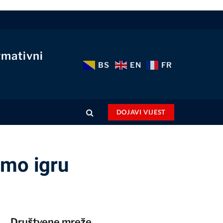
rmativni
BS
EN
FR
DOJAVI VIJEST
 smo igru
Društvene mreže