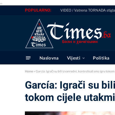
...
POPULARNO:
VIDEO / Vatrena TORNADA stigla 
Naslovna
Vijesti
Politika
Home
»
García: Igrači su bili izvanredni, kontrolisali smo igru tokom
García: Igrači su bi
tokom cijele utakm