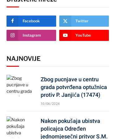
Facebook
Twitter
Instagram
YouTube
NAJNOVIJE
Zbog pucnjave u centru
grada potvrđena optužnica
protiv P. Janjića (17474)
10/06/2024
Nakon pokušaja ubistva
policajca Određen
jednomjesečni pritvor S.M.