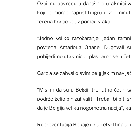
Ozbiljnu povredu u današnjoj utakmici 
koji je morao napustiti igru u 21. minut
terena hodao je uz pomoć štaka.
“Jedno veliko razočaranje, jedan tamn
povreda Amadoua Onane. Dugovali 
pobijedimo utakmicu i plasiramo se u četv
Garcia se zahvalio svim belgijskim navija
“Mislim da su u Belgiji trenutno četiri 
podrže želio bih zahvaliti. Trebali bi biti
da je Belgija velika nogometna nacija”, ka
Reprezentacija Belgije će u četvrtfinalu, 