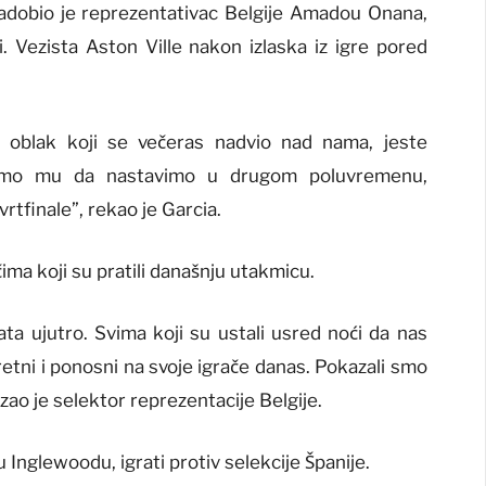
zadobio je reprezentativac Belgije Amadou Onana,
i. Vezista Aston Ville nakon izlaska iz igre pored
i oblak koji se večeras nadvio nad nama, jeste
smo mu da nastavimo u drugom poluvremenu,
rtfinale”, rekao je Garcia.
čima koji su pratili današnju utakmicu.
sata ujutro. Svima koji su ustali usred noći da nas
 sretni i ponosni na svoje igrače danas. Pokazali smo
zao je selektor reprezentacije Belgije.
u Inglewoodu, igrati protiv selekcije Španije.