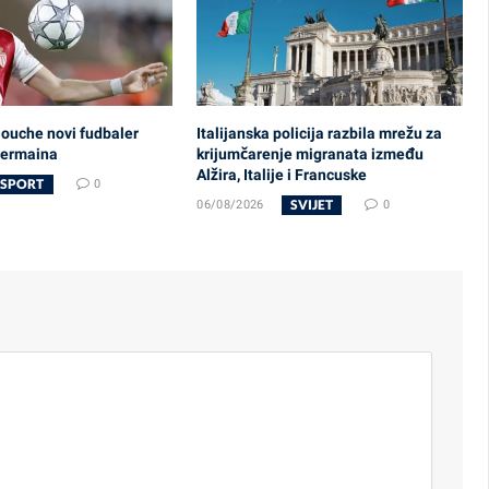
ouche novi fudbaler
Italijanska policija razbila mrežu za
Germaina
krijumčarenje migranata između
Alžira, Italije i Francuske
SPORT
0
SVIJET
06/08/2026
0