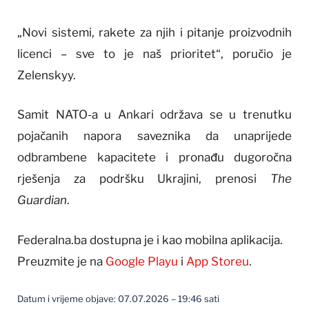
„Novi sistemi, rakete za njih i pitanje proizvodnih
licenci – sve to je naš prioritet“, poručio je
Zelenskyy.
Samit NATO-a u Ankari održava se u trenutku
pojačanih napora saveznika da unaprijede
odbrambene kapacitete i pronađu dugoročna
rješenja za podršku Ukrajini, prenosi
The
Guardian
.
Federalna.ba dostupna je i kao mobilna aplikacija.
Preuzmite je na
Google Playu
i
App Storeu
.
Datum i vrijeme objave: 07.07.2026 – 19:46 sati