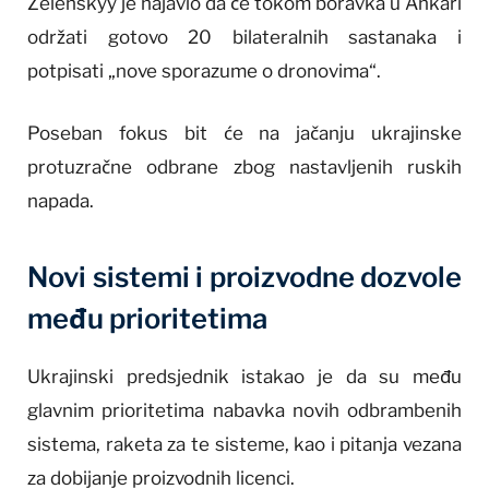
Zelenskyy je najavio da će tokom boravka u Ankari
održati gotovo 20 bilateralnih sastanaka i
potpisati „nove sporazume o dronovima“.
Poseban fokus bit će na jačanju ukrajinske
protuzračne odbrane zbog nastavljenih ruskih
napada.
Novi sistemi i proizvodne dozvole
među prioritetima
Ukrajinski predsjednik istakao je da su među
glavnim prioritetima nabavka novih odbrambenih
sistema, raketa za te sisteme, kao i pitanja vezana
za dobijanje proizvodnih licenci.