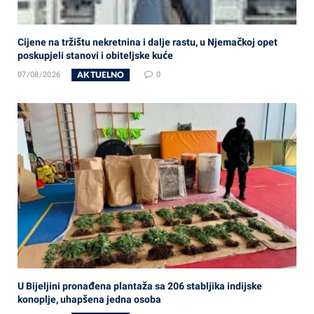
Cijene na tržištu nekretnina i dalje rastu, u Njemačkoj opet
poskupjeli stanovi i obiteljske kuće
AKTUELNO
07/08/2026
0
U Bijeljini pronađena plantaža sa 206 stabljika indijske
konoplje, uhapšena jedna osoba