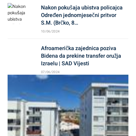
Nakon pokušaja ubistva policajca
Određen jednomjesečni pritvor
S.M. (Brčko, 8…
10/06/2024
Afroamerička zajednica poziva
Bidena da prekine transfer oružja
Izraelu | SAD Vijesti
07/06/2024