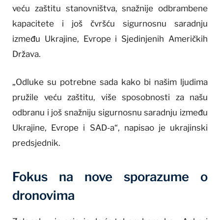
veću zaštitu stanovništva, snažnije odbrambene
kapacitete i još čvršću sigurnosnu saradnju
između Ukrajine, Evrope i Sjedinjenih Američkih
Država.
„Odluke su potrebne sada kako bi našim ljudima
pružile veću zaštitu, više sposobnosti za našu
odbranu i još snažniju sigurnosnu saradnju između
Ukrajine, Evrope i SAD-a“, napisao je ukrajinski
predsjednik.
Fokus na nove sporazume o
dronovima