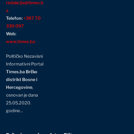
redakcija@times.b
a
Telefon:
+387 70
330 097
Web:
www.times.ba
Političko Nezavisni
Informativni Portal
Times.ba Brčko
distrikt Bosne i
Hercegovine
,
osnovan je dana
25.05.2020.
godine…