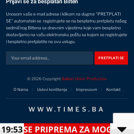
Prijavi se za besplatan Bilten
Unosom vaše e-mail adrese i klikom na dugme "PRETPLATI
SE" automatski se registrujete se na besplatnu pretplatu našeg
sedmičnog Biltena sa dnevnim vijestima koje vam besplatno
dostavljamo na vašu elektronsku poštu sa kojom se registrujete
i besplatno pretplatite na ovu uslugu.
© 2026 Copyright
Balkan Union Production
O Nama
Uslovi korištenja
Impressum
Kontakt
WWW.TIMES.BA
A SE PRIPREMA ZA MOGUĆE NAPAD
19:53