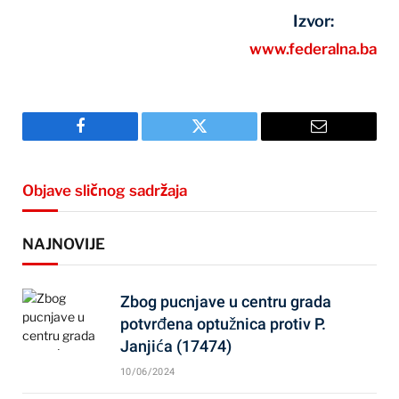
Izvor:
www.federalna.ba
Facebook
Twitter
Email
Objave sličnog sadržaja
NAJNOVIJE
Zbog pucnjave u centru grada
potvrđena optužnica protiv P.
Janjića (17474)
10/06/2024