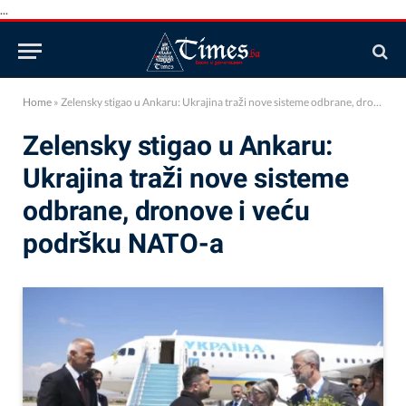
...
Home
»
Zelensky stigao u Ankaru: Ukrajina traži nove sisteme odbrane, dronove i veću podršku NATO-a
Zelensky stigao u Ankaru:
Ukrajina traži nove sisteme
odbrane, dronove i veću
podršku NATO-a