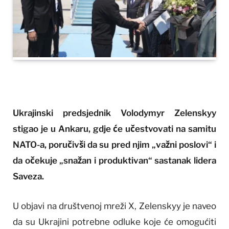
Ukrajinski predsjednik Volodymyr Zelenskyy
stigao je u Ankaru, gdje će učestvovati na samitu
NATO-a, poručivši da su pred njim „važni poslovi“ i
da očekuje „snažan i produktivan“ sastanak lidera
Saveza.
U objavi na društvenoj mreži X, Zelenskyy je naveo
da su Ukrajini potrebne odluke koje će omogućiti