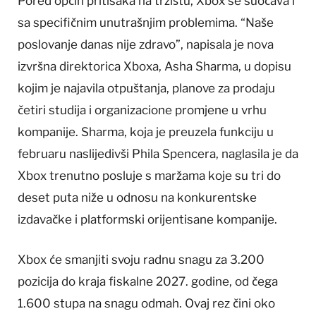
Pored općih pritisaka na tržištu, Xbox se suočava i
sa specifičnim unutrašnjim problemima. “Naše
poslovanje danas nije zdravo”, napisala je nova
izvršna direktorica Xboxa, Asha Sharma, u dopisu
kojim je najavila otpuštanja, planove za prodaju
četiri studija i organizacione promjene u vrhu
kompanije. Sharma, koja je preuzela funkciju u
februaru naslijedivši Phila Spencera, naglasila je da
Xbox trenutno posluje s maržama koje su tri do
deset puta niže u odnosu na konkurentske
izdavačke i platformski orijentisane kompanije.
Xbox će smanjiti svoju radnu snagu za 3.200
pozicija do kraja fiskalne 2027. godine, od čega
1.600 stupa na snagu odmah. Ovaj rez čini oko