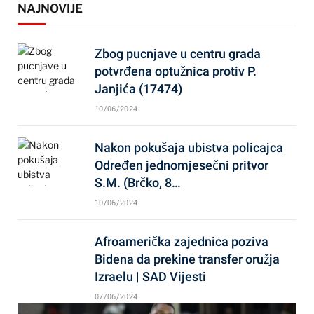
NAJNOVIJE
Zbog pucnjave u centru grada
potvrđena optužnica protiv P.
Janjića (17474)
10/06/2024
Nakon pokušaja ubistva policajca
Određen jednomjesečni pritvor
S.M. (Brčko, 8…
10/06/2024
Afroamerička zajednica poziva
Bidena da prekine transfer oružja
Izraelu | SAD Vijesti
07/06/2024