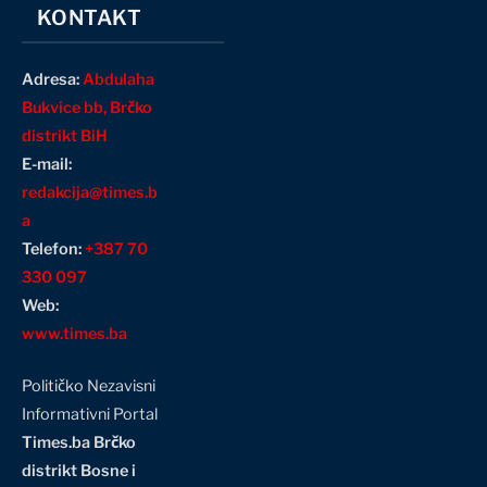
KONTAKT
Adresa:
Abdulaha
Bukvice bb, Brčko
distrikt BiH
E-mail:
redakcija@times.b
a
Telefon:
+387 70
330 097
Web:
www.times.ba
Političko Nezavisni
Informativni Portal
Times.ba Brčko
distrikt Bosne i