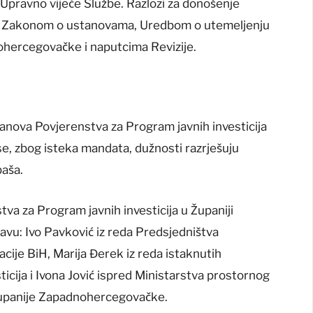
Upravno vijeće Službe. Razlozi za donošenje
sa Zakonom o ustanovama, Uredbom o utemeljenju
ohercegovačke i naputcima Revizije.
članova Povjerenstva za Program javnih investicija
e, zbog isteka mandata, dužnosti razrješuju
paša.
va za Program javnih investicija u Županiji
vu: Ivo Pavković iz reda Predsjedništva
cije BiH, Marija Đerek iz reda istaknutih
sticija i Ivona Jović ispred Ministarstva prostornog
a Županije Zapadnohercegovačke.