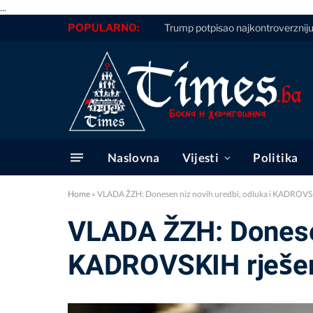
...
POPULARNO:
Trump potpisao najkontroverznij
Naslovna
Vijesti
Politika
Home
»
VLADA ŽZH: Donesen niz novih uredbi, odluka i KADROVS
VLADA ŽZH: Donesen
KADROVSKIH rješe