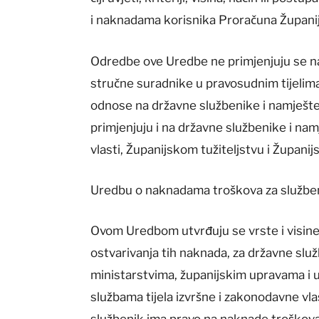
i naknadama korisnika Proračuna Župan
Odredbe ove Uredbe ne primjenjuju se na 
stručne suradnike u pravosudnim tijelim
odnose na državne službenike i namješte
primjenjuju i na državne službenike i nam
vlasti, Županijskom tužiteljstvu i Župani
Uredbu o naknadama troškova za službe
Ovom Uredbom utvrđuju se vrste i visine
ostvarivanja tih naknada, za državne slu
ministarstvima, županijskim upravama i 
službama tijela izvršne i zakonodavne v
službenik ima pravo na naknade troškova