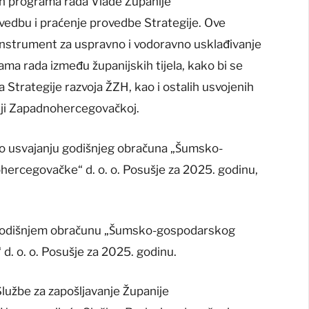
jih programa rada Vlade Županije
edbu i praćenje provedbe Strategije. Ove
 instrument za uspravno i vodoravno usklađivanje
rama rada između županijskih tijela, kako bi se
ba Strategije razvoja ŽZH, kao i ostalih usvojenih
iji Zapadnohercegovačkoj.
 o usvajanju godišnjeg obračuna „Šumsko-
ercegovačke“ d. o. o. Posušje za 2025. godinu,
 godišnjem obračunu „Šumsko-gospodarskog
. o. o. Posušje za 2025. godinu.
lužbe za zapošljavanje Županije