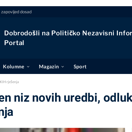
u zapovijed dosad
Dobrodošli na Političko Nezavisni Info
Portal
Kolumne
Magazin
Sport
KIH rješenja
 niz novih uredbi, odluk
nja