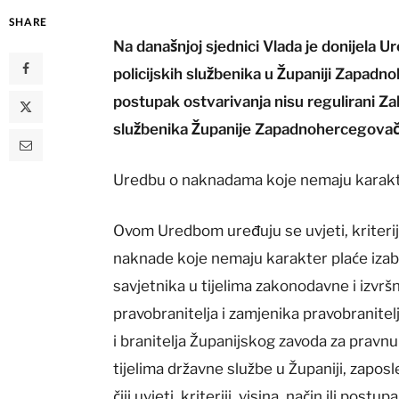
SHARE
Na današnjoj sjednici Vlada je donijela
policijskih službenika u Županiji Zapadnoher
postupak ostvarivanja nisu regulirani Z
službenika Županije Zapadnohercegovač
Uredbu o naknadama koje nemaju karakt
Ovom Uredbom uređuju se uvjeti, kriteriji
naknade koje nemaju karakter plaće izabra
savjetnika u tijelima zakonodavne i izvr
pravobranitelja i zamjenika pravobranite
i branitelja Županijskog zavoda za pravn
tijelima državne službe u Županiji, zapos
čiji uvjeti, kriteriji, visina, način ili p