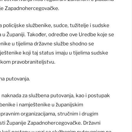
ije Zapadnohercegovačke.
policijske službenike, sudce, tužitelje i sudske
a u Županiji. Također, odredbe ove Uredbe koje se
nike u tijelima državne službe shodno se
ještenike koji taj status imaju u tijelima sudske
jskom pravobraniteljstvu.
na putovanja.
 naknada za službena putovanja, kao i postupak
žbenike i namještenike u županijskim
upravnim organizacijama, stručnim i drugim
lasti Županije Zapadnohercegovačke. Državni
 koji nastanu u vezi sa službenim putovanjem na