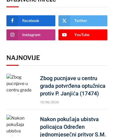
Facebook
Twitter
Instagram
YouTube
NAJNOVIJE
Zbog pucnjave u centru
grada potvrđena optužnica
protiv P. Janjića (17474)
10/06/2024
Nakon pokušaja ubistva
policajca Određen
jednomjesečni pritvor S.M.