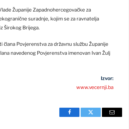
 Vlade Županije Zapadnohercegovačke za
ekogranične suradnje, kojim se za ravnatelja
z Širokog Brijega.
sti člana Povjerenstva za državnu službu Županije
lana navedenog Povjerenstva imenovan Ivan Žulj
Izvor:
www.vecernji.ba
Facebook
Twitter
Email