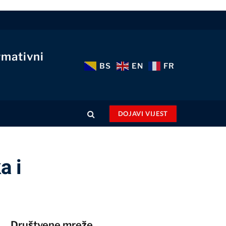
rmativni
BS
EN
FR
DOJAVI VIJEST
a i
Društvene mreže