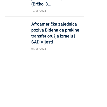
(Brčko, 8…
10/06/2024
Afroamerička zajednica
poziva Bidena da prekine
transfer oružja Izraelu |
SAD Vijesti
07/06/2024