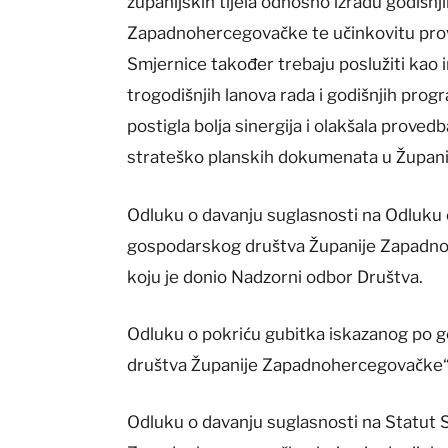
županijskih tijela odnosno izradu godišn
Zapadnohercegovačke te učinkovitu prov
Smjernice također trebaju poslužiti kao
trogodišnjih lanova rada i godišnjih prog
postigla bolja sinergija i olakšala proved
strateško planskih dokumenata u Župan
Odluku o davanju suglasnosti na Odluku
gospodarskog društva Županije Zapadnoh
koju je donio Nadzorni odbor Društva.
Odluku o pokriću gubitka iskazanog po
društva Županije Zapadnohercegovačke“ d
Odluku o davanju suglasnosti na Statut S