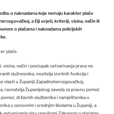
 Uredbu o naknadama koje nemaju karakter plaće
cegovačkoj, a čiji uvjeti, kriteriji, visina, način ili
akonom o plaćama i naknadama policijskih
ke.
er plaće.
, visina, način i postupak ostvarivanja prava na
nih dužnosnika, nositelja izvršnih funkcija i
šne vlasti u Županiji Zapadnohercegovačkoj,
lja, ravnatelja Županijskog zavoda za pravnu pomoć
u pomoć, državnih službenika i namještenika u
lenika u osnovnim i srednjim školama u Županiji, a
ostupak ostvarivanja nisu regulirani Zakonom o plaćama