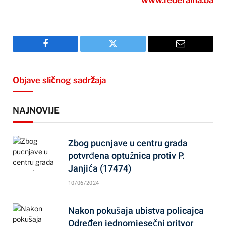
www.federalna.ba
Facebook
Twitter
Email
Objave sličnog sadržaja
NAJNOVIJE
Zbog pucnjave u centru grada
potvrđena optužnica protiv P.
Janjića (17474)
10/06/2024
Nakon pokušaja ubistva policajca
Određen jednomjesečni pritvor