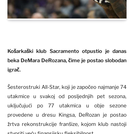
Košarkaški klub Sacramento otpustio je danas
beka DeMara DeRozana, čime je postao slobodan
igrač.
Šesterostruki All-Star, koji je započeo najmanje 74
utakmice u svakoj od posljednjih pet sezona,
uključujući po 77 utakmica u obje sezone
provedene u dresu Kingsa, DeRozan je postao
žrtva rekonstrukcije franšize, kojom klub nastoji
stvoriti veću finansijsku fleksibilnost.