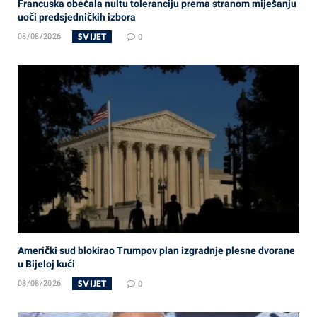
Francuska obećala nultu toleranciju prema stranom miješanju
uoči predsjedničkih izbora
SVIJET
08/08/2026
0
Američki sud blokirao Trumpov plan izgradnje plesne dvorane
u Bijeloj kući
SVIJET
08/08/2026
0