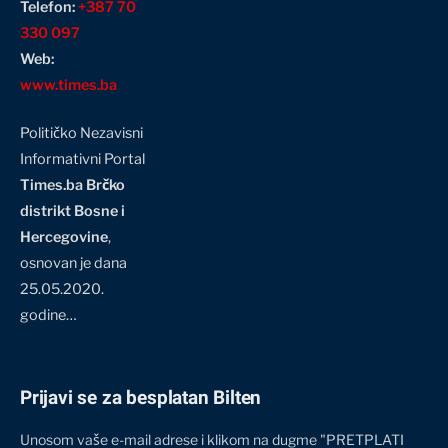
Telefon:
+387 70
330 097
Web:
www.times.ba
Političko Nezavisni
Informativni Portal
Times.ba Brčko
distrikt Bosne i
Hercegovine
,
osnovan je dana
25.05.2020.
godine…
Prijavi se za besplatan Bilten
Unosom vaše e-mail adrese i klikom na dugme "PRETPLATI