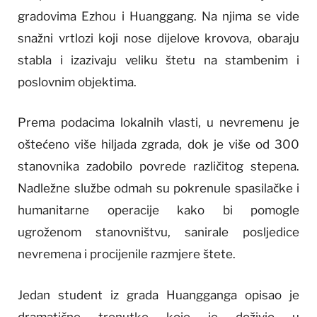
gradovima Ezhou i Huanggang. Na njima se vide
snažni vrtlozi koji nose dijelove krovova, obaraju
stabla i izazivaju veliku štetu na stambenim i
poslovnim objektima.
Prema podacima lokalnih vlasti, u nevremenu je
oštećeno više hiljada zgrada, dok je više od 300
stanovnika zadobilo povrede različitog stepena.
Nadležne službe odmah su pokrenule spasilačke i
humanitarne operacije kako bi pomogle
ugroženom stanovništvu, sanirale posljedice
nevremena i procijenile razmjere štete.
Jedan student iz grada Huangganga opisao je
dramatične trenutke koje je doživio u