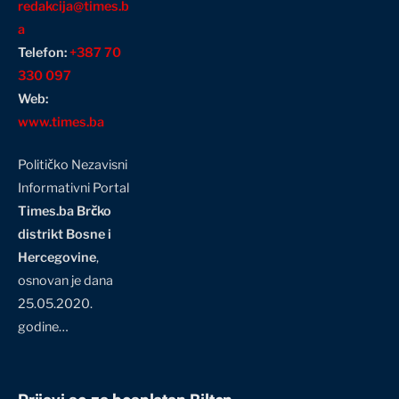
redakcija@times.b
a
Telefon:
+387 70
330 097
Web:
www.times.ba
Političko Nezavisni
Informativni Portal
Times.ba Brčko
distrikt Bosne i
Hercegovine
,
osnovan je dana
25.05.2020.
godine…