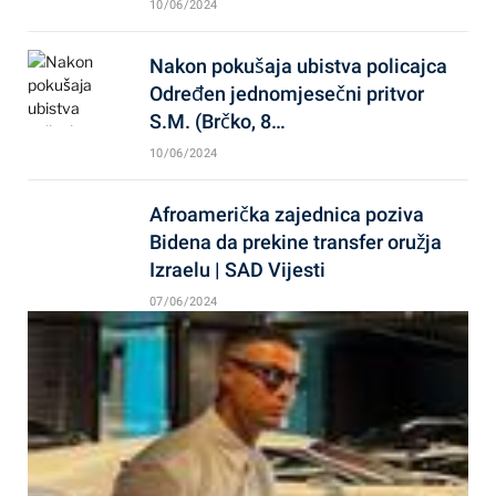
10/06/2024
Nakon pokušaja ubistva policajca
Određen jednomjesečni pritvor
S.M. (Brčko, 8…
10/06/2024
Afroamerička zajednica poziva
Bidena da prekine transfer oružja
Izraelu | SAD Vijesti
07/06/2024