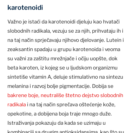
karotenoidi
Važno je istaći da karotenoidi djeluju kao hvatači
slobodnih radikala, vezuju se za njih, prihvataju ih i
na taj način sprječavaju njihovo djelovanje. Lutein i
zeaksantin spadaju u grupu karotenoida i veoma
su važni za zaštitu mrežnjače i očiju uopšte, dok
beta karoten, iz kojeg se u ljudskom organizmu
sintetiše vitamin A, deluje stimulativno na sintezu
melanina i razvoj bolje pigmentacije. Dobija se
bakrene boje, neutrališe štetno dejstvo slobodnih
radikala
i na taj način sprečava oštećenje kože,
opekotine, a dobijena boja traje mnogo duže.
Istraživanja pokazuju da kada se uzimaju u
kombinaciji sa drugim antioksidansima, kao što su