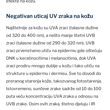
efekte na kožu.
Negativan uticaj UV zraka na kožu
Najštetnije za kožu su UVA zraci (talasne dužine
od 320 do 400 nm), a nešto manje štetni UVB
zraci (talasne dužine od 290 do 320 nm). UVB
zraci prvenstveno utiču na epidermu gde oštećuju
DNK u keratinocitima i melanocitima, dok UVA
zraci prodiru mnogo dublje u kožu i tako utiču na
strukture u epidermu i dermisu. Sve to dovodi do
preranog starenja kože, takozvanog fotostarenja.
Istovremeno, sunčeve zrake sadrže od 10 do 100
puta veću koncentraciju UVA zraka u odnosu na
UVB zrake. Osim ovih zraka, štetno djeluju i IR