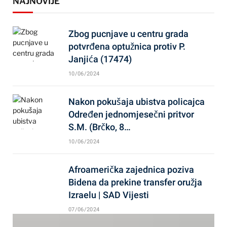
NAJNOVIJE
Zbog pucnjave u centru grada
potvrđena optužnica protiv P.
Janjića (17474)
10/06/2024
Nakon pokušaja ubistva policajca
Određen jednomjesečni pritvor
S.M. (Brčko, 8…
10/06/2024
Afroamerička zajednica poziva
Bidena da prekine transfer oružja
Izraelu | SAD Vijesti
07/06/2024