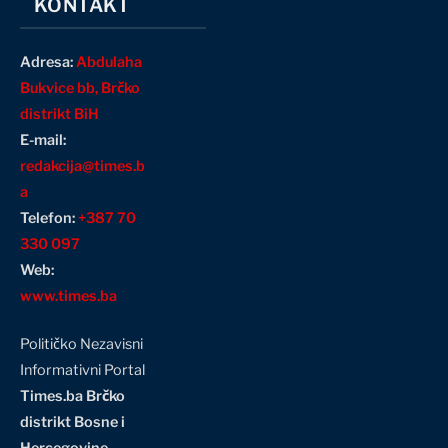
KONTAKT
Adresa:
Abdulaha
Bukvice bb, Brčko
distrikt BiH
E-mail:
redakcija@times.b
a
Telefon:
+387 70
330 097
Web:
www.times.ba
Političko Nezavisni
Informativni Portal
Times.ba Brčko
distrikt Bosne i