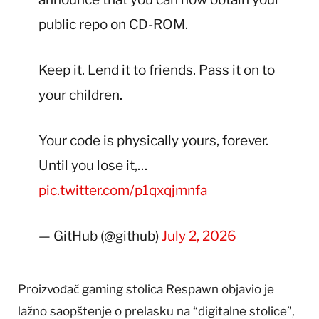
public repo on CD-ROM.
Keep it. Lend it to friends. Pass it on to
your children.
Your code is physically yours, forever.
Until you lose it,…
pic.twitter.com/p1qxqjmnfa
— GitHub (@github)
July 2, 2026
Proizvođač gaming stolica Respawn objavio je
lažno saopštenje o prelasku na “digitalne stolice”,