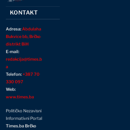
KONTAKT
Adresa:
Abdulaha
Bukvice bb, Brčko
distrikt BiH
E-mail:
redakcija@times.b
a
Telefon:
+387 70
330 097
Web:
www.times.ba
Političko Nezavisni
Informativni Portal
Times.ba Brčko