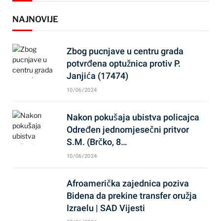
NAJNOVIJE
Zbog pucnjave u centru grada
potvrđena optužnica protiv P.
Janjića (17474)
10/06/2024
Nakon pokušaja ubistva policajca
Određen jednomjesečni pritvor
S.M. (Brčko, 8…
10/06/2024
Afroamerička zajednica poziva
Bidena da prekine transfer oružja
Izraelu | SAD Vijesti