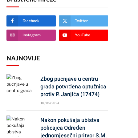
Facebook
Twitter
Instagram
YouTube
NAJNOVIJE
Zbog pucnjave u centru
grada potvrđena optužnica
protiv P. Janjića (17474)
10/06/2024
Nakon pokušaja ubistva
policajca Određen
jednomjesečni pritvor S.M.