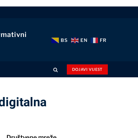
rmativni
BS
EN
FR
DOJAVI VIJEST
digitalna
Društvene mreže