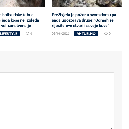
e holivudske tabue i
Preživjela je požar u svom domu pa
ijeda kosa ne izgleda
sada upozorava druge: ‘Odmah se
 veličanstvena je
riješite ove stvari iz svoje kuće’
LIFESTYLE
AKTUELNO
0
08/08/2026
0