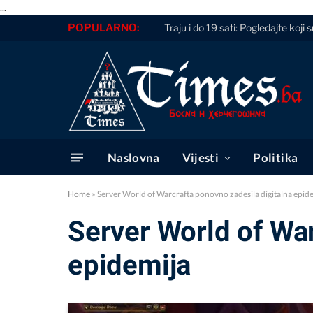
...
POPULARNO:
Traju i do 19 sati: Pogledajte koji 
Naslovna
Vijesti
Politika
Home
»
Server World of Warcrafta ponovno zadesila digitalna epid
Server World of War
epidemija