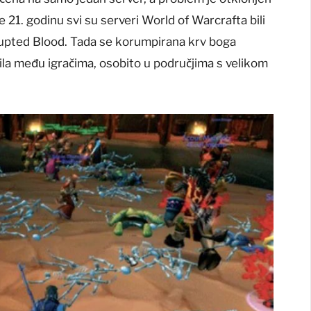
je 21. godinu svi su serveri World of Warcrafta bili
upted Blood. Tada se korumpirana krv boga
ila među igračima, osobito u područjima s velikom