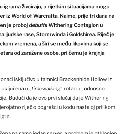
u igrama živciraju, u rijetkim situacijama mogu
mjer iz World of Warcrafta. Naime, prije tri dana na
en je proboj
debuffa
Withering Contagion u
a ljudske rase, Stormwinda i Goldshirea. Riječ je
jekom vremena, a širi se među likovima koji se
etara od zaražene osobe, pri čemu je krajnja
onaći isključivo u tamnici Brackenhide Hollow iz
 uključena u „
timewalking
“ rotaciju, odnosno
je. Budući da je ovo prvi slučaj da je Withering
jerojatno riječ o pogrešci u kodu nastaloj prilikom
igre.
ničena na samo jedan server, a problem je otklonjen