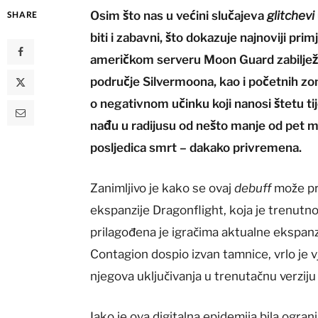
Osim što nas u većini slučajeva
glitchevi
SHARE
biti i zabavni, što dokazuje najnoviji pri
američkom serveru Moon Guard zabiljež
područje Silvermoona, kao i početnih zon
o negativnom učinku koji nanosi štetu ti
nađu u radijusu od nešto manje od pet m
posljedica smrt – dakako privremena.
Zanimljivo je kako se ovaj
debuff
može pr
ekspanzije Dragonflight, koja je trenutno
prilagođena je igračima aktualne ekspanzi
Contagion dospio izvan tamnice, vrlo je v
njegova uključivanja u trenutačnu verziju 
Iako je ova digitalna epidemija bila ogra