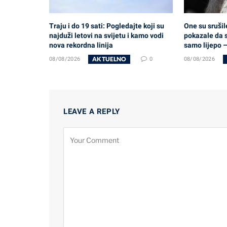
Traju i do 19 sati: Pogledajte koji su
One su srušil
najduži letovi na svijetu i kamo vodi
pokazale da s
nova rekordna linija
samo lijepo –
AKTUELNO
08/08/2026
0
08/08/2026
LEAVE A REPLY