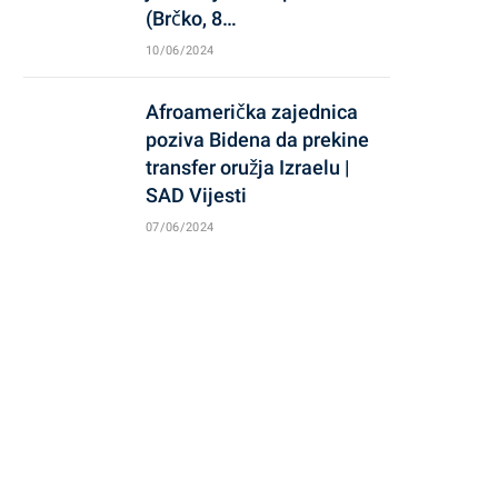
(Brčko, 8…
10/06/2024
Afroamerička zajednica
poziva Bidena da prekine
transfer oružja Izraelu |
SAD Vijesti
07/06/2024