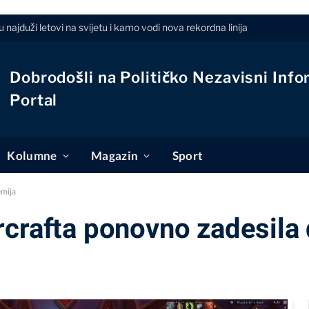
su najduži letovi na svijetu i kamo vodi nova rekordna linija
Dobrodošli na Političko Nezavisni Info
Portal
Kolumne
Magazin
Sport
emija
crafta ponovno zadesila 