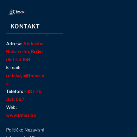
KONTAKT
Adresa:
Abdulaha
Bukvice bb, Brčko
distrikt BiH
E-mail:
redakcija@times.b
a
Telefon:
+387 70
330 097
Web:
www.times.ba
Političko Nezavisni