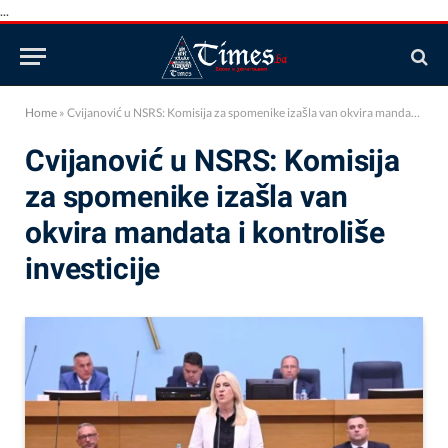
...
Home
»
Cvijanović u NSRS: Komisija za spomenike izašla van okvira mandata i kontroliše investicije
Cvijanović u NSRS: Komisija
za spomenike izašla van
okvira mandata i kontroliše
investicije