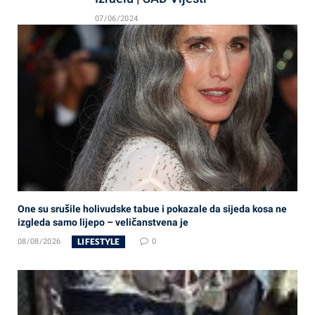
07/06/2024
One su srušile holivudske tabue i pokazale da sijeda kosa ne
izgleda samo lijepo – veličanstvena je
LIFESTYLE
08/08/2026
0