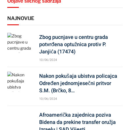
Objave sličnog sadržaja
NAJNOVIJE
Zbog pucnjave u centru grada
potvrđena optužnica protiv P.
Janjića (17474)
10/06/2024
Nakon pokušaja ubistva policajca
Određen jednomjesečni pritvor
S.M. (Brčko, 8…
10/06/2024
Afroamerička zajednica poziva
Bidena da prekine transfer oružja
Izraelu | SAD Vijesti