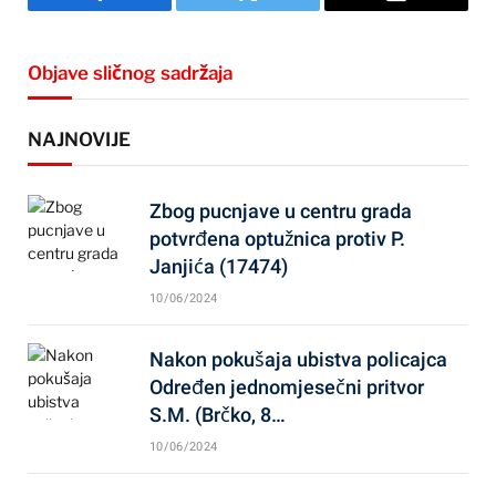
Facebook
Twitter
Email
Objave sličnog sadržaja
NAJNOVIJE
Zbog pucnjave u centru grada
potvrđena optužnica protiv P.
Janjića (17474)
10/06/2024
Nakon pokušaja ubistva policajca
Određen jednomjesečni pritvor
S.M. (Brčko, 8…
10/06/2024