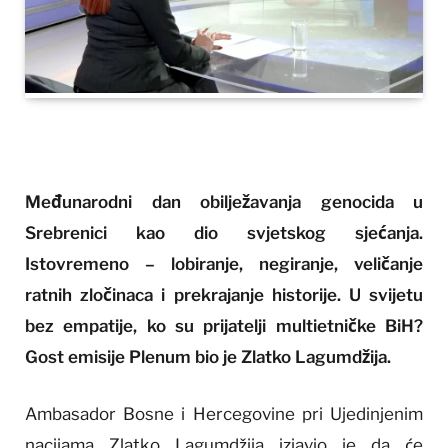
Međunarodni dan obilježavanja genocida u
Srebrenici kao dio svjetskog sjećanja.
Istovremeno – lobiranje, negiranje, veličanje
ratnih zločinaca i prekrajanje historije. U svijetu
bez empatije, ko su prijatelji multietničke BiH?
Gost emisije Plenum bio je Zlatko Lagumdžija.
Ambasador Bosne i Hercegovine pri Ujedinjenim
nacijama Zlatko Lagumdžija izjavio je da će