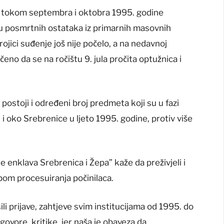
 su tokom septembra i oktobra 1995. godine
u posmrtnih ostataka iz primarnih masovnih
jici suđenje još nije počelo, a na nedavnoj
eno da se na ročištu 9. jula pročita optužnica i
postoji i određeni broj predmeta koji su u fazi
u i oko Srebrenice u ljeto 1995. godine, protiv više
enklava Srebrenica i Žepa” kaže da preživjeli i
pom procesuiranja počinilaca.
li prijave, zahtjeve svim institucijama od 1995. do
ovore, kritike, jer naša je obaveza da