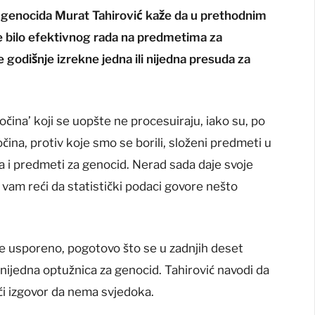
a genocida Murat Tahirović kaže da u prethodnim
je bilo efektivnog rada na predmetima za
e godišnje izrekne jedna ili nijedna presuda za
ločina’ koji se uopšte ne procesuiraju, iako su, po
čina, protiv koje smo se borili, složeni predmeti u
a i predmeti za genocid. Nerad sada daje svoje
će vam reći da statistički podaci govore nešto
je usporeno, pogotovo što se u zadnjih deset
i nijedna optužnica za genocid. Tahirović navodi da
aći izgovor da nema svjedoka.