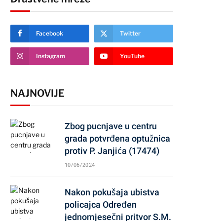
Facebook
Twitter
Instagram
YouTube
NAJNOVIJE
Zbog pucnjave u centru
grada potvrđena optužnica
protiv P. Janjića (17474)
10/06/2024
Nakon pokušaja ubistva
policajca Određen
jednomjesečni pritvor S.M.