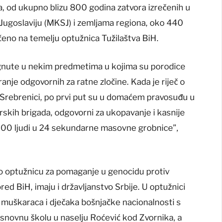
da, od ukupno blizu 800 godina zatvora izrečenih u
ugoslaviju (MKSJ) i zemljama regiona, oko 440
čeno na temelju optužnica Tužilaštva BiH.
ignute u nekim predmetima u kojima su porodice
nje odgovornih za ratne zločine. Kada je riječ o
u Srebrenici, po prvi put su u domaćem pravosuđu u
rskih brigada, odgovorni za ukopavanje i kasnije
000 ljudi u 24 sekundarne masovne grobnice”,
glo optužnicu za pomaganje u genocidu protiv
pored BiH, imaju i državljanstvo Srbije. U optužnici
 muškaraca i dječaka bošnjačke nacionalnosti s
snovnu školu u naselju Roćević kod Zvornika, a