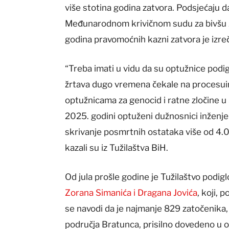
više stotina godina zatvora. Podsjećaju 
Međunarodnom krivičnom sudu za bivšu J
godina pravomoćnih kazni zatvora je izre
“Treba imati u vidu da su optužnice pod
žrtava dugo vremena čekale na procesuira
optužnicama za genocid i ratne zločine 
2025. godini optuženi dužnosnici inženje
skrivanje posmrtnih ostataka više od 4.
kazali su iz Tužilaštva BiH.
Od jula prošle godine je Tužilaštvo podi
Zorana Simanića i Dragana Jovića
, koji, 
se navodi da je najmanje 829 zatočenika,
područja Bratunca, prisilno dovedeno u o