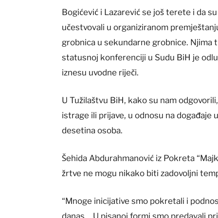
Bogićević i Lazarević se još terete i da
učestvovali u organiziranom premještanj
grobnica u sekundarne grobnice. Njima tro
statusnoj konferenciji u Sudu BiH je odluč
iznesu uvodne riječi.
U Tužilaštvu BiH, kako su nam odgovorili, 
istrage ili prijave, u odnosu na događaje 
desetina osoba.
Šehida Abdurahmanović iz Pokreta “Majke 
žrtve ne mogu nikako biti zadovoljni tem
“Mnoge inicijative smo pokretali i podnosi
danas… U pisanoj formi smo predavali prig