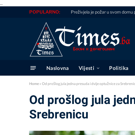
...
POPULARNO:
Preživjela je požar u svom domu p
Naslovna
Vijesti
Politika
Home
»
Od prošlog jula jedna presuda i dvije optužnice za Srebreni
Od prošlog jula jed
Srebrenicu