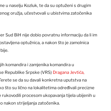
rine u naselju Kozluk, te da su optuženi s drugim
enog oružja, učestvovali u ubistvima zatočenika
jer Sud BiH nije dobio povratnu informaciju da li im
tavljena optužnica, a nakon što je zamolnica
bije.
njih komandira i zamjenika komandira u
jske Republike Srpske (VRS)
Dragana Jevtića,
 Terete se da su davali konkretna uputstva na
o što su lično na lokalitetima određivali precizne
e rukovodili procesom ukopavanja tijela ubijenih u
o nakon strijeljanja zatočenika.