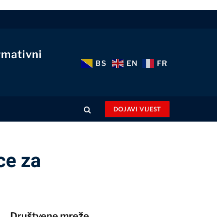
rmativni
BS
EN
FR
DOJAVI VIJEST
ce za
Društvene mreže