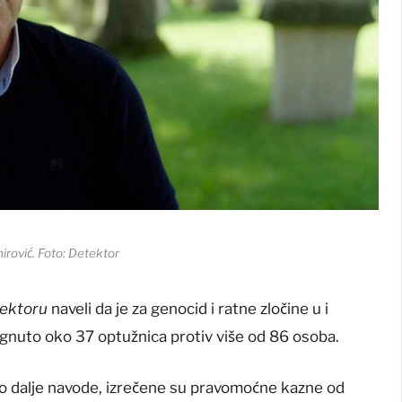
irović. Foto: Detektor
ektoru
naveli da je za genocid i ratne zločine u i
ignuto oko 37 optužnica protiv više od 86 osoba.
ko dalje navode, izrečene su pravomoćne kazne od