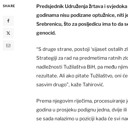
Predsjednik Udruženja žrtava i svjedok
SHARE
godinama nisu podizane optužnice, niti 
Srebrenicu, što za posljedicu ima to da s
genocid.
“S druge strane, postoji ‘sijaset ostalih z
Strategiji za rad na predmetima ratnih zlo
nadležnosti Tužilaštva BiH, pa među njim
rezultate. Ali ako pitate Tužilaštvo, oni 
sasvim drugo”, kaže Tahirović.
Prema njegovim riječima, procesuiranje 
godina u prosjeku podignu jedna, dvije il
se sada nalazimo u poziciji kada će svi n