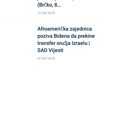
(Brčko, 8…
10/06/2024
Afroamerička zajednica
poziva Bidena da prekine
transfer oružja Izraelu |
SAD Vijesti
07/06/2024