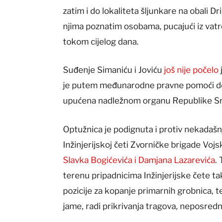
zatim i do lokaliteta šljunkare na obali D
njima poznatim osobama, pucajući iz vatr
tokom cijelog dana.
Suđenje Simaniću i Joviću
još nije počelo
je putem međunarodne pravne pomoći dos
upućena nadležnom organu Republike Sr
Optužnica je podignuta i protiv nekadaš
Inžinjerijskoj četi Zvorničke brigade Vo
Slavka Bogićevića i Damjana Lazarevića
.
terenu pripadnicima Inžinjerijske čete tak
pozicije za kopanje primarnih grobnica, t
jame, radi prikrivanja tragova, neposredn