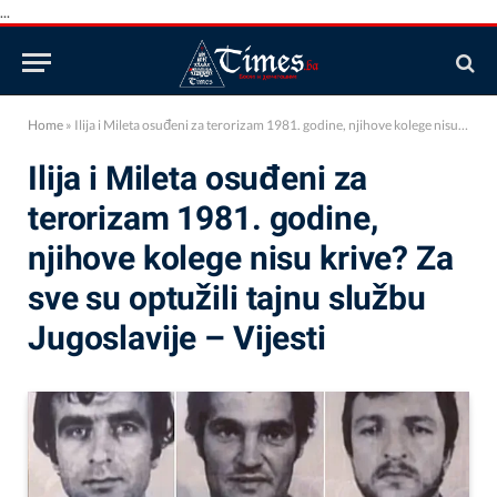
...
Home
»
Ilija i Mileta osuđeni za terorizam 1981. godine, njihove kolege nisu krive? Za sve su optužili tajnu službu Jugoslavije – Vijesti
Ilija i Mileta osuđeni za
terorizam 1981. godine,
njihove kolege nisu krive? Za
sve su optužili tajnu službu
Jugoslavije – Vijesti