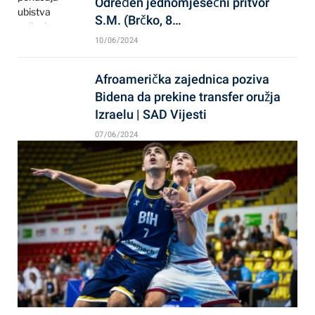
Određen jednomjesečni pritvor
S.M. (Brčko, 8…
10/06/2024
Afroamerička zajednica poziva
Bidena da prekine transfer oružja
Izraelu | SAD Vijesti
07/06/2024