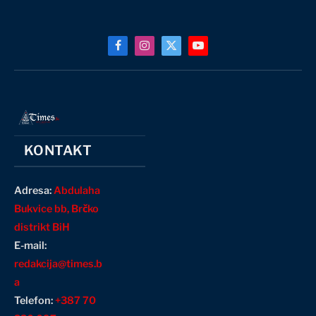
Facebook
Instagram
X
YouTube
(Twitter)
KONTAKT
Adresa:
Abdulaha
Bukvice bb, Brčko
distrikt BiH
E-mail:
redakcija@times.b
a
Telefon:
+387 70