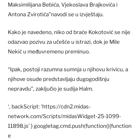
Maksimilijana Bebića, Vjekoslava Brajkovića i
Antona Zvirotića”navodi se u izvještaju.
Kako je navedeno, niko od braće Kokotović se nije
odazvao pozivu za učešće u istrazi, dok je Mile
Nekić u međuvremenu preminuo.
“Ipak, postoji razumna sumnja u njihovu krivicu, a
njihove osude predstavljaju dugogodišnju
nepravdu”, zaključio je sudija Halm.
‘, backScript: ‘https://cdn2.midas-
network.com/Scripts/midasWidget-25-1099-
11898.js’ } googletag.cmd.push(function(){function
e