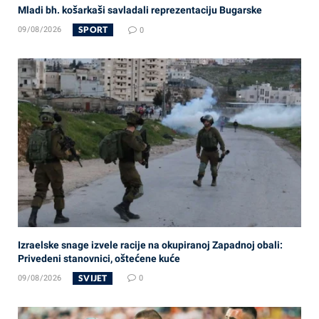
Mladi bh. košarkaši savladali reprezentaciju Bugarske
SPORT
09/08/2026
0
Izraelske snage izvele racije na okupiranoj Zapadnoj obali:
Privedeni stanovnici, oštećene kuće
SVIJET
09/08/2026
0