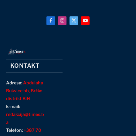
Facebook
Instagram
X
YouTube
(Twitter)
KONTAKT
Adresa:
Abdulaha
Bukvice bb, Brčko
distrikt BiH
E-mail:
redakcija@times.b
a
Telefon:
+387 70