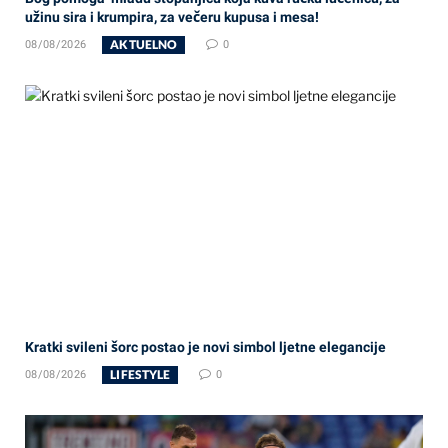
užinu sira i krumpira, za večeru kupusa i mesa!
AKTUELNO
08/08/2026
0
Kratki svileni šorc postao je novi simbol ljetne elegancije
LIFESTYLE
08/08/2026
0