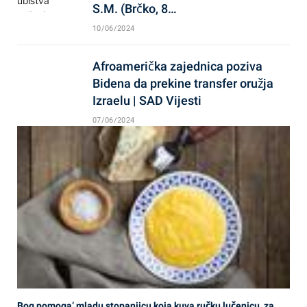
S.M. (Brčko, 8…
10/06/2024
Afroamerička zajednica poziva
Bidena da prekine transfer oružja
Izraelu | SAD Vijesti
07/06/2024
Bog pomoga’ mladu stopanjicu koja kuva ručku lučenicu, za