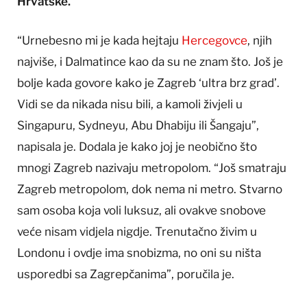
Hrvatske.
“Urnebesno mi je kada hejtaju
Hercegovce
, njih
najviše, i Dalmatince kao da su ne znam što. Još je
bolje kada govore kako je Zagreb ‘ultra brz grad’.
Vidi se da nikada nisu bili, a kamoli živjeli u
Singapuru, Sydneyu, Abu Dhabiju ili Šangaju”,
napisala je. Dodala je kako joj je neobično što
mnogi Zagreb nazivaju metropolom. “Još smatraju
Zagreb metropolom, dok nema ni metro. Stvarno
sam osoba koja voli luksuz, ali ovakve snobove
veće nisam vidjela nigdje. Trenutačno živim u
Londonu i ovdje ima snobizma, no oni su ništa
usporedbi sa Zagrepčanima”, poručila je.