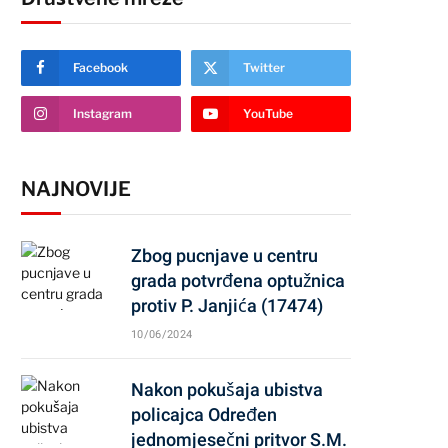
Facebook
Twitter
Instagram
YouTube
NAJNOVIJE
Zbog pucnjave u centru
grada potvrđena optužnica
protiv P. Janjića (17474)
10/06/2024
Nakon pokušaja ubistva
policajca Određen
jednomjesečni pritvor S.M.