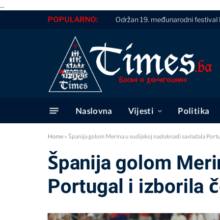
...
POPULARNO:
Održan 19. međunarodni festival 
Naslovna
Vijesti
Politika
Home
»
Španija golom Merina u sudijskoj nadoknadi savladala Portuga
Španija golom Meri
Portugal i izborila 