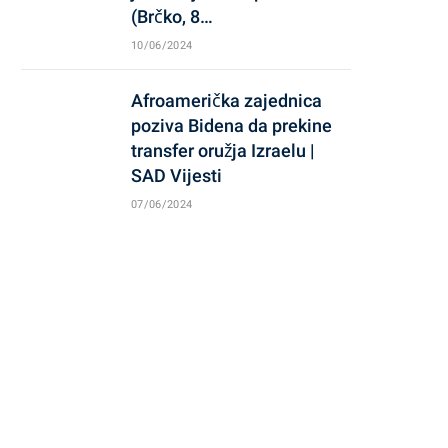
(Brčko, 8…
10/06/2024
Afroamerička zajednica
poziva Bidena da prekine
transfer oružja Izraelu |
SAD Vijesti
07/06/2024