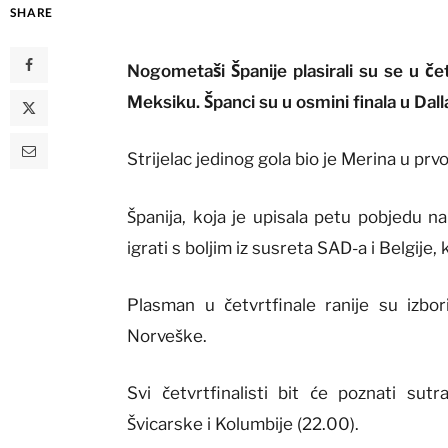
SHARE
Nogometaši Španije plasirali su se u če
Meksiku. Španci su u osmini finala u Dalla
Strijelac jedinog gola bio je Merina u pr
Španija, koja je upisala petu pobjedu n
igrati s boljim iz susreta SAD-a i Belgije,
Plasman u četvrtfinale ranije su izbo
Norveške.
Svi četvrtfinalisti bit će poznati su
Švicarske i Kolumbije (22.00).