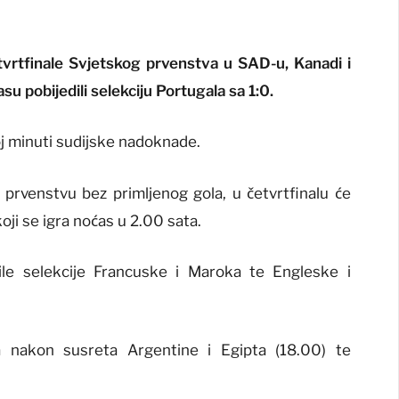
tvrtfinale Svjetskog prvenstva u SAD-u, Kanadi i
su pobijedili selekciju Portugala sa 1:0.
voj minuti sudijske nadoknade.
a prvenstvu bez primljenog gola, u četvrtfinalu će
 koji se igra noćas u 2.00 sata.
rile selekcije Francuske i Maroka te Engleske i
tra nakon susreta Argentine i Egipta (18.00) te