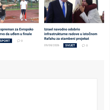
 spreman za Evropsko
Izrael navodno odobrio
rvo da uđem u finale
infrastrukturne radove u istočnom
Rafahu za stambeni projekat
SPORT
0
SVIJET
09/08/2026
0