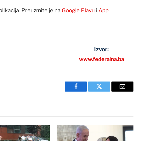
plikacija. Preuzmite je na
Google Playu
i
App
Izvor:
www.federalna.ba
Facebook
Twitter
Email