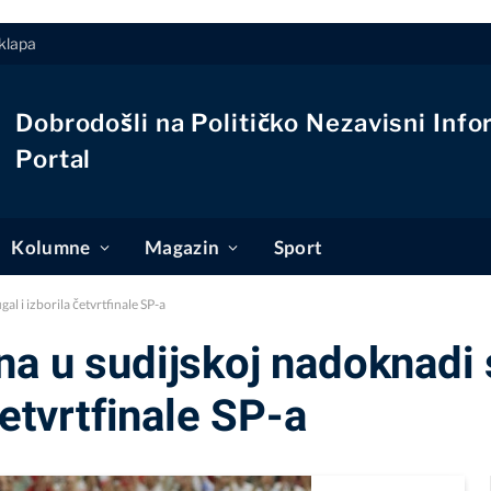
klapa
Dobrodošli na Političko Nezavisni Info
Portal
Kolumne
Magazin
Sport
l i izborila četvrtfinale SP-a
na u sudijskoj nadoknadi 
četvrtfinale SP-a