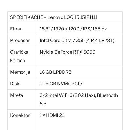
SPECIFIKACIJE – Lenovo LOQ 15 15IPH11
Ekran
15,3” / 1920 x 1200 / IPS/ 165 Hz
Procesor
Intel Core Ultra 7 355 (4 P, 4 LP /8T)
Grafička
Nvidia GeForce RTX 5050
kartica
Memorija
16 GB LPDDR5
Disk
1 TB GB NVMe PCIe
Mreža
2×2 Intel WiFi 6 (802.11ax), Bluetooth
5.3
Konektori
1 × HDMI 2.1