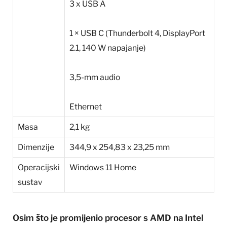
3 x USB A
1 × USB C (Thunderbolt 4, DisplayPort
2.1, 140 W napajanje)
3,5-mm audio
Ethernet
Masa
2,1 kg
Dimenzije
344,9 x 254,83 x 23,25 mm
Operacijski
Windows 11 Home
sustav
Osim što je promijenio procesor s AMD na Intel