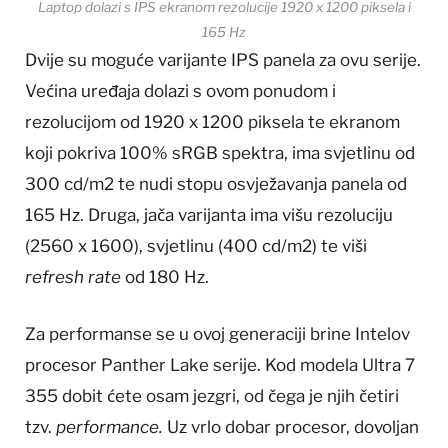
Laptop dolazi s IPS ekranom rezolucije 1920 x 1200 piksela i
165 Hz
Dvije su moguće varijante IPS panela za ovu serije.
Većina uređaja dolazi s ovom ponudom i
rezolucijom od 1920 x 1200 piksela te ekranom
koji pokriva 100% sRGB spektra, ima svjetlinu od
300 cd/m2 te nudi stopu osvježavanja panela od
165 Hz. Druga, jača varijanta ima višu rezoluciju
(2560 x 1600), svjetlinu (400 cd/m2) te viši
refresh rate
od 180 Hz.
Za performanse se u ovoj generaciji brine Intelov
procesor Panther Lake serije. Kod modela Ultra 7
355 dobit ćete osam jezgri, od čega je njih četiri
tzv.
performance.
Uz vrlo dobar procesor, dovoljan