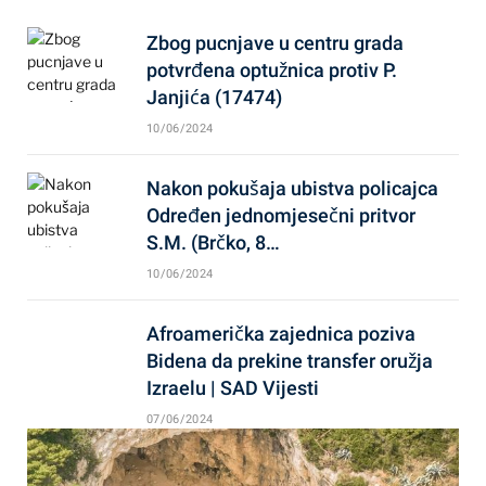
Zbog pucnjave u centru grada
potvrđena optužnica protiv P.
Janjića (17474)
10/06/2024
Nakon pokušaja ubistva policajca
Određen jednomjesečni pritvor
S.M. (Brčko, 8…
10/06/2024
Afroamerička zajednica poziva
Bidena da prekine transfer oružja
Izraelu | SAD Vijesti
07/06/2024