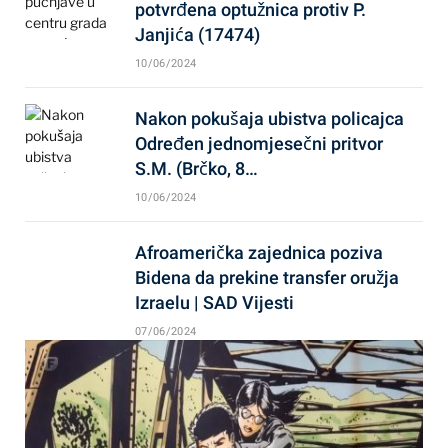
potvrđena optužnica protiv P.
Janjića (17474)
10/06/2024
Nakon pokušaja ubistva policajca
Određen jednomjesečni pritvor
S.M. (Brčko, 8…
10/06/2024
Afroamerička zajednica poziva
Bidena da prekine transfer oružja
Izraelu | SAD Vijesti
07/06/2024