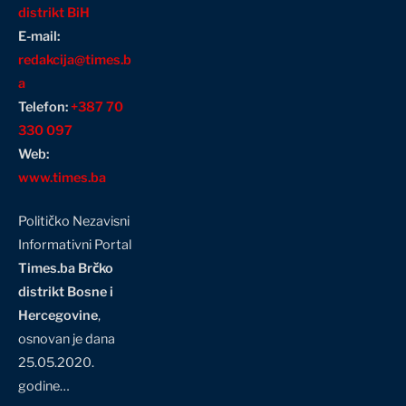
distrikt BiH
E-mail:
redakcija@times.b
a
Telefon:
+387 70
330 097
Web:
www.times.ba
Političko Nezavisni
Informativni Portal
Times.ba Brčko
distrikt Bosne i
Hercegovine
,
osnovan je dana
25.05.2020.
godine…