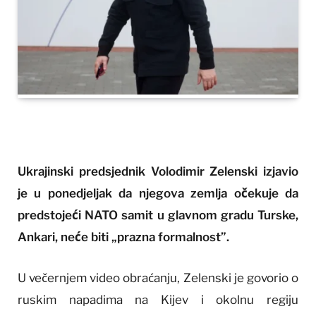
Ukrajinski predsjednik Volodimir Zelenski izjavio
je u ponedjeljak da njegova zemlja očekuje da
predstojeći NATO samit u glavnom gradu Turske,
Ankari, neće biti „prazna formalnost”.
U večernjem video obraćanju, Zelenski je govorio o
ruskim napadima na Kijev i okolnu regiju