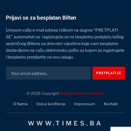
Prijavi se za besplatan Bilten
Unosom vaše e-mail adrese i klikom na dugme "PRETPLATI
SE" automatski se registrujete se na besplatnu pretplatu našeg
sedmičnog Biltena sa dnevnim vijestima koje vam besplatno
dostavljamo na vašu elektronsku poštu sa kojom se registrujete
i besplatno pretplatite na ovu uslugu.
© 2026 Copyright
Balkan Union Production
O Nama
Uslovi korištenja
Impressum
Kontakt
WWW.TIMES.BA