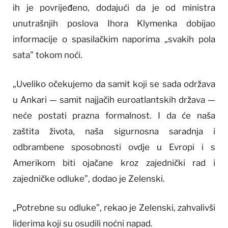
ih je povrijeđeno, dodajući da je od ministra
unutrašnjih poslova Ihora Klymenka dobijao
informacije o spasilačkim naporima „svakih pola
sata” tokom noći.
„Uveliko očekujemo da samit koji se sada održava
u Ankari — samit najjačih euroatlantskih država —
neće postati prazna formalnost. I da će naša
zaštita života, naša sigurnosna saradnja i
odbrambene sposobnosti ovdje u Evropi i s
Amerikom biti ojačane kroz zajednički rad i
zajedničke odluke”, dodao je Zelenski.
„Potrebne su odluke”, rekao je Zelenski, zahvalivši
liderima koji su osudili noćni napad.