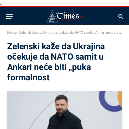
...
Home
»
Zelenski kaže da Ukrajina očekuje da NATO samit u Ankari neće biti „puka formalnost
Zelenski kaže da Ukrajina
očekuje da NATO samit u
Ankari neće biti „puka
formalnost