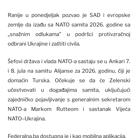
Ranije u ponedjeljak pozvao je SAD i evropske
zemlje da izađu sa NATO samita 2026. godine sa
„snažnim odlukama” u podršci protivzračnoj
odbrani Ukrajine i zaštiti civila.
Šefovi država i vlada NATO-a sastaju se u Ankari 7.
i 8. jula na samitu Alijanse za 2026. godinu, čiji je
domaćin Turska. Očekuje se da će Zelenski
učestvovati u događajima samita, uključujući
zajedničko pojavljivanje s generalnim sekretarom
NATO-a Markom Rutteom i sastanak Vijeća
NATO–Ukrajina.
Federalna.ba dostupna je i kao mobilna aplikacija.