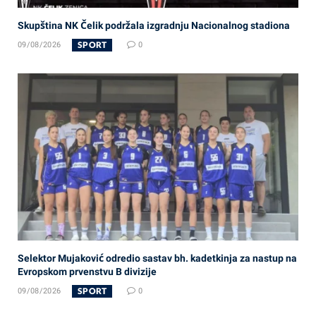
Skupština NK Čelik podržala izgradnju Nacionalnog stadiona
SPORT
09/08/2026
0
Selektor Mujaković odredio sastav bh. kadetkinja za nastup na
Evropskom prvenstvu B divizije
SPORT
09/08/2026
0