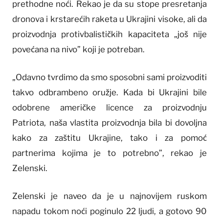
prethodne noći. Rekao je da su stope presretanja
dronova i krstarećih raketa u Ukrajini visoke, ali da
proizvodnja protivbalističkih kapaciteta „još nije
povećana na nivo” koji je potreban.
„Odavno tvrdimo da smo sposobni sami proizvoditi
takvo odbrambeno oružje. Kada bi Ukrajini bile
odobrene američke licence za proizvodnju
Patriota, naša vlastita proizvodnja bila bi dovoljna
kako za zaštitu Ukrajine, tako i za pomoć
partnerima kojima je to potrebno”, rekao je
Zelenski.
Zelenski je naveo da je u najnovijem ruskom
napadu tokom noći poginulo 22 ljudi, a gotovo 90