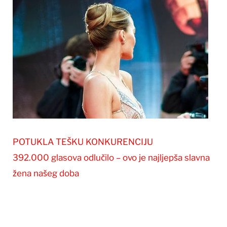
POTUKLA TEŠKU KONKURENCIJU
392.000 glasova odlučilo – ovo je najljepša slavna
žena našeg doba