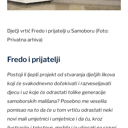
Dječji vrtić Fredo i prijatelji u Samoboru
(Foto:
Privatna arhiva)
Fredo i prijatelji
Postoji li ljepši projekt od stvaranja dječjih likova
koji će svakodnevno dočekivati i razveseljavati
djecu i uz koje će odrastati tolike generacije
samoborskih mališana? Posebno me veselila
pomisao na to da će u tom vrtiću odrastati neki
novi mali umjetnici i umjetnice i da ću, kroz
ilustracije i tekstove, možda i ja utjecati na razvoj