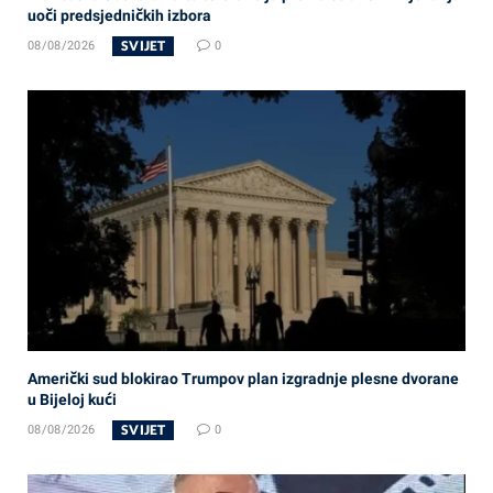
uoči predsjedničkih izbora
SVIJET
08/08/2026
0
Američki sud blokirao Trumpov plan izgradnje plesne dvorane
u Bijeloj kući
SVIJET
08/08/2026
0