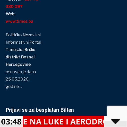
330 097
Web:
www.times.ba
Političko Nezavisni
Informativni Portal
Times.ba Brčko
distrikt Bosne i
Hercegovine
,
osnovan je dana
25.05.2020.
godine…
Prijavi se za besplatan Bilten
KE I AERODROME KOJE BI MOGLE
03:48
Unosom vaše e-mail adrese i klikom na dugme "PRETPLATI