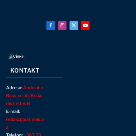
Facebook
Instagram
X
YouTube
(Twitter)
KONTAKT
Adresa:
Abdulaha
Bukvice bb, Brčko
distrikt BiH
E-mail:
redakcija@times.b
a
Telefon:
+387 70