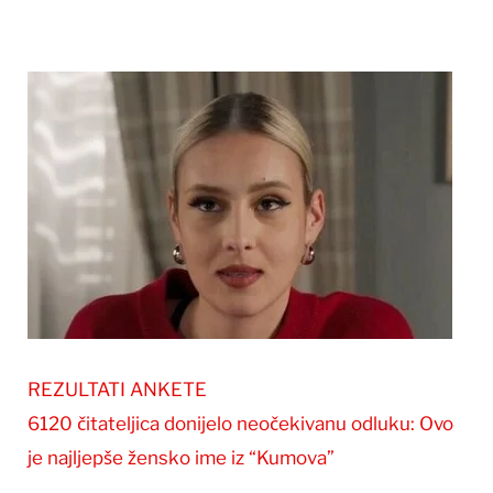
REZULTATI ANKETE
6120 čitateljica donijelo neočekivanu odluku: Ovo
je najljepše žensko ime iz “Kumova”